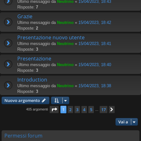
Ultimo messaggio da
Neutrino
«
15/04/2023, 18:43
Risposte:
7
Grazie
Ultimo messaggio da
Neutrino
«
15/04/2023, 18:42
Risposte:
2
Presentazione nuovo utente
Ultimo messaggio da
Neutrino
«
15/04/2023, 18:41
Risposte:
3
Presentazione
Ultimo messaggio da
Neutrino
«
15/04/2023, 18:40
Risposte:
3
Introduction
Ultimo messaggio da
Neutrino
«
15/04/2023, 18:38
Risposte:
3
Nuovo argomento
Pagina
1
di
17
1
2
3
4
5
17
Prossimo
405 argomenti
…
Vai a
Permessi forum