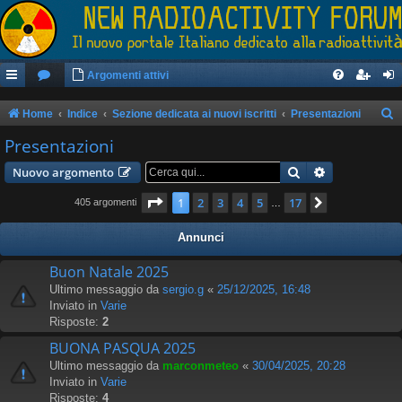
Argomenti attivi
Home
Indice
Sezione dedicata ai nuovi iscritti
Presentazioni
e
Presentazioni
r
Cerca
Ricerca avan
Nuovo argomento
c
Pagina
1
di
17
1
2
3
4
5
17
Prossimo
405 argomenti
…
a
Annunci
Buon Natale 2025
Ultimo messaggio da
sergio.g
«
25/12/2025, 16:48
Inviato in
Varie
Risposte:
2
BUONA PASQUA 2025
Ultimo messaggio da
marconmeteo
«
30/04/2025, 20:28
Inviato in
Varie
Risposte:
4