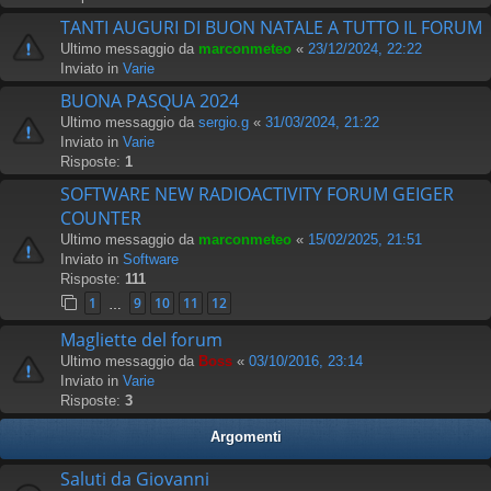
TANTI AUGURI DI BUON NATALE A TUTTO IL FORUM
Ultimo messaggio da
marconmeteo
«
23/12/2024, 22:22
Inviato in
Varie
BUONA PASQUA 2024
Ultimo messaggio da
sergio.g
«
31/03/2024, 21:22
Inviato in
Varie
Risposte:
1
SOFTWARE NEW RADIOACTIVITY FORUM GEIGER
COUNTER
Ultimo messaggio da
marconmeteo
«
15/02/2025, 21:51
Inviato in
Software
Risposte:
111
1
9
10
11
12
…
Magliette del forum
Ultimo messaggio da
Boss
«
03/10/2016, 23:14
Inviato in
Varie
Risposte:
3
Argomenti
Saluti da Giovanni