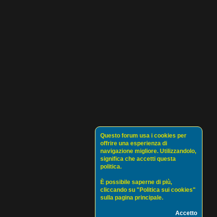
Questo forum usa i cookies per
offrire una esperienza di
navigazione migliore. Utilizzandolo,
significa che accetti questa
politica.
È possibile saperne di più,
cliccando su "Politica sui cookies"
sulla pagina principale.
Accetto