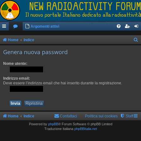
Argomenti attivi
Home
Indice
e
Genera nuova password
r
Nome utente:
c
a
Indirizzo email:
Deve essere l’indirizzo email che hai inserito durante la registrazione.
Home
Indice
Contattaci
Politica sui cookies
Staff
Powered by
phpBB
® Forum Software © phpBB Limited
Traduzione Italiana
phpBBItalia.net