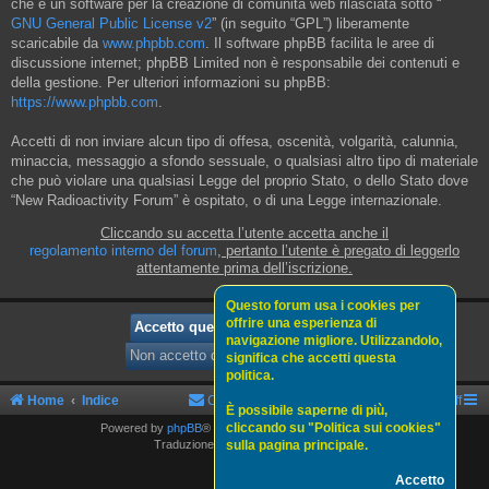
che è un software per la creazione di comunità web rilasciata sotto “
GNU General Public License v2
” (in seguito “GPL”) liberamente
scaricabile da
www.phpbb.com
. Il software phpBB facilita le aree di
discussione internet; phpBB Limited non è responsabile dei contenuti e
della gestione. Per ulteriori informazioni su phpBB:
https://www.phpbb.com
.
Accetti di non inviare alcun tipo di offesa, oscenità, volgarità, calunnia,
minaccia, messaggio a sfondo sessuale, o qualsiasi altro tipo di materiale
che può violare una qualsiasi Legge del proprio Stato, o dello Stato dove
“New Radioactivity Forum” è ospitato, o di una Legge internazionale.
Cliccando su accetta l’utente accetta anche il
regolamento interno del forum
, pertanto l’utente è pregato di leggerlo
attentamente prima dell’iscrizione.
Questo forum usa i cookies per
offrire una esperienza di
navigazione migliore. Utilizzandolo,
significa che accetti questa
politica.
Home
Indice
Contattaci
Politica sui cookies
Staff
È possibile saperne di più,
cliccando su "Politica sui cookies"
Powered by
phpBB
® Forum Software © phpBB Limited
sulla pagina principale.
Traduzione Italiana
phpBBItalia.net
Accetto