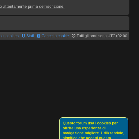
lo attentamente prima dell’iscrizione.
 sui cookies
Staff
Cancella cookie
Tutti gli orari sono
UTC+02:00
Questo forum usa i cookies per
offrire una esperienza di
navigazione migliore. Utilizzandolo,
significa che accetti questa