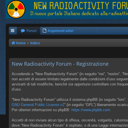
Forum
Argomenti attivi
Home
Indice
New Radioactivity Forum - Registrazione
Accedendo a “New Radioactivity Forum” (in seguito “noi”, “nostro”, “New
non accetti di essere limitato legalmente dalle condizioni d’uso segue
avvisarti di tali modifiche, benché sia opportuno controllare con frequ
d’uso.
“New Radioactivity Forum” utilizza il sistema phpBB (in seguito “loro
GNU General Public License v2
” (in seguito “GPL”) liberamente scari
Per ulteriori informazioni su phpBB:
https://www.phpbb.com
.
Accetti di non inviare alcun tipo di offesa, oscenità, volgarità, calunn
dove “New Radioactivity Forum” è ospitato, o di una Legge internazion