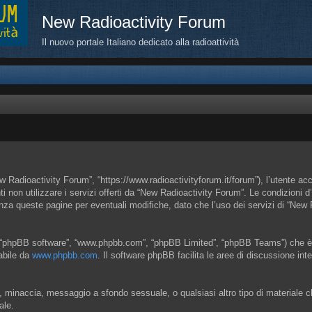
New Radioactivity Forum
Il nuovo portale Italiano dedicato alla radioattività
 Radioactivity Forum”, “https://www.radioactivityforum.it/forum”), l’utente ac
nti non utilizzare i servizi offerti da “New Radioactivity Forum”. Le condizi
enza queste pagine per eventuali modifiche, dato che l’uso dei servizi di “New
”, “phpBB software”, “www.phpbb.com”, “phpBB Limited”, “phpBB Teams”) che è u
cabile da
www.phpbb.com
. Il software phpBB facilita le aree di discussione in
ia, minaccia, messaggio a sfondo sessuale, o qualsiasi altro tipo di materiale 
ale.