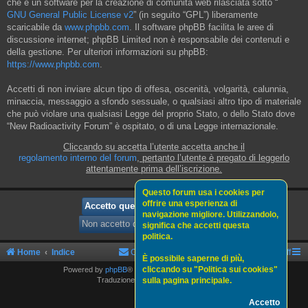
che è un software per la creazione di comunità web rilasciata sotto “
GNU General Public License v2
” (in seguito “GPL”) liberamente
scaricabile da
www.phpbb.com
. Il software phpBB facilita le aree di
discussione internet; phpBB Limited non è responsabile dei contenuti e
della gestione. Per ulteriori informazioni su phpBB:
https://www.phpbb.com
.
Accetti di non inviare alcun tipo di offesa, oscenità, volgarità, calunnia,
minaccia, messaggio a sfondo sessuale, o qualsiasi altro tipo di materiale
che può violare una qualsiasi Legge del proprio Stato, o dello Stato dove
“New Radioactivity Forum” è ospitato, o di una Legge internazionale.
Cliccando su accetta l’utente accetta anche il
regolamento interno del forum
, pertanto l’utente è pregato di leggerlo
attentamente prima dell’iscrizione.
Questo forum usa i cookies per
offrire una esperienza di
navigazione migliore. Utilizzandolo,
significa che accetti questa
politica.
Home
Indice
Contattaci
Politica sui cookies
Staff
È possibile saperne di più,
cliccando su "Politica sui cookies"
Powered by
phpBB
® Forum Software © phpBB Limited
sulla pagina principale.
Traduzione Italiana
phpBBItalia.net
Accetto