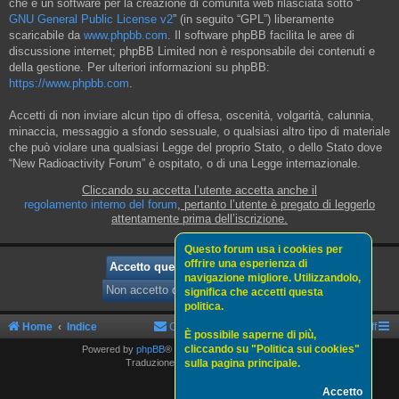
che è un software per la creazione di comunità web rilasciata sotto “
GNU General Public License v2
” (in seguito “GPL”) liberamente
scaricabile da
www.phpbb.com
. Il software phpBB facilita le aree di
discussione internet; phpBB Limited non è responsabile dei contenuti e
della gestione. Per ulteriori informazioni su phpBB:
https://www.phpbb.com
.
Accetti di non inviare alcun tipo di offesa, oscenità, volgarità, calunnia,
minaccia, messaggio a sfondo sessuale, o qualsiasi altro tipo di materiale
che può violare una qualsiasi Legge del proprio Stato, o dello Stato dove
“New Radioactivity Forum” è ospitato, o di una Legge internazionale.
Cliccando su accetta l’utente accetta anche il
regolamento interno del forum
, pertanto l’utente è pregato di leggerlo
attentamente prima dell’iscrizione.
Questo forum usa i cookies per
offrire una esperienza di
navigazione migliore. Utilizzandolo,
significa che accetti questa
politica.
Home
Indice
Contattaci
Politica sui cookies
Staff
È possibile saperne di più,
cliccando su "Politica sui cookies"
Powered by
phpBB
® Forum Software © phpBB Limited
sulla pagina principale.
Traduzione Italiana
phpBBItalia.net
Accetto