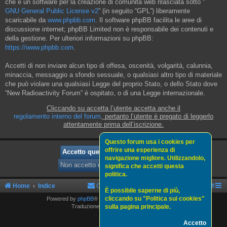
che è un software per la creazione di comunità web rilasciata sotto “
GNU General Public License v2
” (in seguito “GPL”) liberamente
scaricabile da
www.phpbb.com
. Il software phpBB facilita le aree di
discussione internet; phpBB Limited non è responsabile dei contenuti e
della gestione. Per ulteriori informazioni su phpBB:
https://www.phpbb.com
.
Accetti di non inviare alcun tipo di offesa, oscenità, volgarità, calunnia,
minaccia, messaggio a sfondo sessuale, o qualsiasi altro tipo di materiale
che può violare una qualsiasi Legge del proprio Stato, o dello Stato dove
“New Radioactivity Forum” è ospitato, o di una Legge internazionale.
Cliccando su accetta l’utente accetta anche il
regolamento interno del forum
, pertanto l’utente è pregato di leggerlo
attentamente prima dell’iscrizione.
Questo forum usa i cookies per
offrire una esperienza di
navigazione migliore. Utilizzandolo,
significa che accetti questa
politica.
Home
Indice
Contattaci
Politica sui cookies
Staff
È possibile saperne di più,
cliccando su "Politica sui cookies"
Powered by
phpBB
® Forum Software © phpBB Limited
sulla pagina principale.
Traduzione Italiana
phpBBItalia.net
Accetto