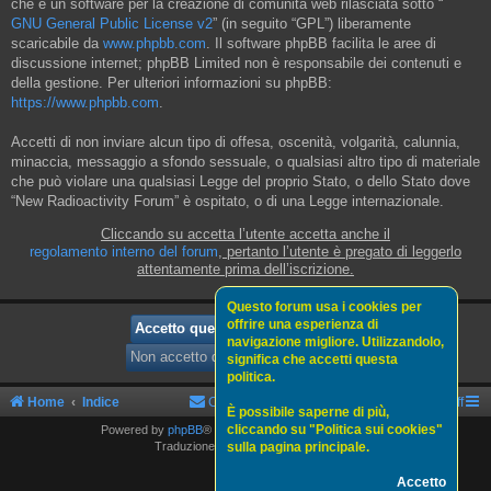
che è un software per la creazione di comunità web rilasciata sotto “
GNU General Public License v2
” (in seguito “GPL”) liberamente
scaricabile da
www.phpbb.com
. Il software phpBB facilita le aree di
discussione internet; phpBB Limited non è responsabile dei contenuti e
della gestione. Per ulteriori informazioni su phpBB:
https://www.phpbb.com
.
Accetti di non inviare alcun tipo di offesa, oscenità, volgarità, calunnia,
minaccia, messaggio a sfondo sessuale, o qualsiasi altro tipo di materiale
che può violare una qualsiasi Legge del proprio Stato, o dello Stato dove
“New Radioactivity Forum” è ospitato, o di una Legge internazionale.
Cliccando su accetta l’utente accetta anche il
regolamento interno del forum
, pertanto l’utente è pregato di leggerlo
attentamente prima dell’iscrizione.
Questo forum usa i cookies per
offrire una esperienza di
navigazione migliore. Utilizzandolo,
significa che accetti questa
politica.
Home
Indice
Contattaci
Politica sui cookies
Staff
È possibile saperne di più,
cliccando su "Politica sui cookies"
Powered by
phpBB
® Forum Software © phpBB Limited
sulla pagina principale.
Traduzione Italiana
phpBBItalia.net
Accetto