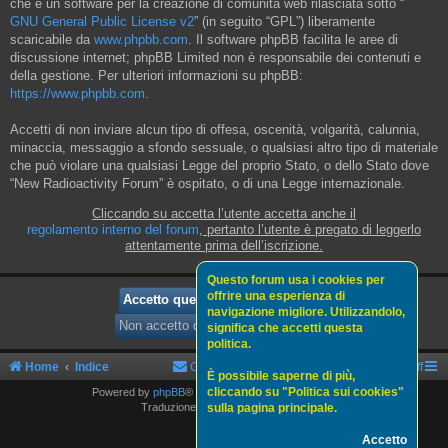
che è un software per la creazione di comunità web rilasciata sotto “
GNU General Public License v2
” (in seguito “GPL”) liberamente
scaricabile da
www.phpbb.com
. Il software phpBB facilita le aree di
discussione internet; phpBB Limited non è responsabile dei contenuti e
della gestione. Per ulteriori informazioni su phpBB:
https://www.phpbb.com
.
Accetti di non inviare alcun tipo di offesa, oscenità, volgarità, calunnia,
minaccia, messaggio a sfondo sessuale, o qualsiasi altro tipo di materiale
che può violare una qualsiasi Legge del proprio Stato, o dello Stato dove
“New Radioactivity Forum” è ospitato, o di una Legge internazionale.
Cliccando su accetta l’utente accetta anche il
regolamento interno del forum
, pertanto l’utente è pregato di leggerlo
attentamente prima dell’iscrizione.
Questo forum usa i cookies per
offrire una esperienza di
navigazione migliore. Utilizzandolo,
significa che accetti questa
politica.
Home
Indice
Contattaci
Politica sui cookies
Staff
È possibile saperne di più,
cliccando su "Politica sui cookies"
Powered by
phpBB
® Forum Software © phpBB Limited
sulla pagina principale.
Traduzione Italiana
phpBBItalia.net
Accetto