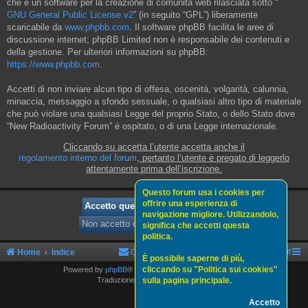
che è un software per la creazione di comunità web rilasciata sotto “
GNU General Public License v2
” (in seguito “GPL”) liberamente
scaricabile da
www.phpbb.com
. Il software phpBB facilita le aree di
discussione internet; phpBB Limited non è responsabile dei contenuti e
della gestione. Per ulteriori informazioni su phpBB:
https://www.phpbb.com
.
Accetti di non inviare alcun tipo di offesa, oscenità, volgarità, calunnia,
minaccia, messaggio a sfondo sessuale, o qualsiasi altro tipo di materiale
che può violare una qualsiasi Legge del proprio Stato, o dello Stato dove
“New Radioactivity Forum” è ospitato, o di una Legge internazionale.
Cliccando su accetta l’utente accetta anche il
regolamento interno del forum
, pertanto l’utente è pregato di leggerlo
attentamente prima dell’iscrizione.
Questo forum usa i cookies per
offrire una esperienza di
navigazione migliore. Utilizzandolo,
significa che accetti questa
politica.
Home
Indice
Contattaci
Politica sui cookies
Staff
È possibile saperne di più,
cliccando su "Politica sui cookies"
Powered by
phpBB
® Forum Software © phpBB Limited
sulla pagina principale.
Traduzione Italiana
phpBBItalia.net
Accetto