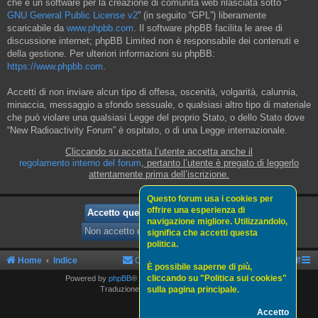
che è un software per la creazione di comunità web rilasciata sotto “
GNU General Public License v2
” (in seguito “GPL”) liberamente
scaricabile da
www.phpbb.com
. Il software phpBB facilita le aree di
discussione internet; phpBB Limited non è responsabile dei contenuti e
della gestione. Per ulteriori informazioni su phpBB:
https://www.phpbb.com
.
Accetti di non inviare alcun tipo di offesa, oscenità, volgarità, calunnia,
minaccia, messaggio a sfondo sessuale, o qualsiasi altro tipo di materiale
che può violare una qualsiasi Legge del proprio Stato, o dello Stato dove
“New Radioactivity Forum” è ospitato, o di una Legge internazionale.
Cliccando su accetta l’utente accetta anche il
regolamento interno del forum
, pertanto l’utente è pregato di leggerlo
attentamente prima dell’iscrizione.
Questo forum usa i cookies per
offrire una esperienza di
navigazione migliore. Utilizzandolo,
significa che accetti questa
politica.
Home
Indice
Contattaci
Politica sui cookies
Staff
È possibile saperne di più,
cliccando su "Politica sui cookies"
Powered by
phpBB
® Forum Software © phpBB Limited
sulla pagina principale.
Traduzione Italiana
phpBBItalia.net
Accetto