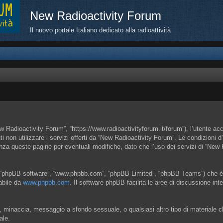
New Radioactivity Forum
Il nuovo portale Italiano dedicato alla radioattività
 Radioactivity Forum”, “https://www.radioactivityforum.it/forum”), l’utente ac
nti non utilizzare i servizi offerti da “New Radioactivity Forum”. Le condizi
enza queste pagine per eventuali modifiche, dato che l’uso dei servizi di “New
”, “phpBB software”, “www.phpbb.com”, “phpBB Limited”, “phpBB Teams”) che è u
cabile da
www.phpbb.com
. Il software phpBB facilita le aree di discussione in
ia, minaccia, messaggio a sfondo sessuale, o qualsiasi altro tipo di materiale 
ale.