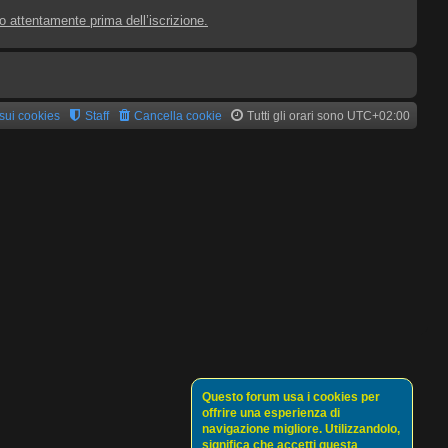
lo attentamente prima dell’iscrizione.
 sui cookies
Staff
Cancella cookie
Tutti gli orari sono
UTC+02:00
Questo forum usa i cookies per
offrire una esperienza di
navigazione migliore. Utilizzandolo,
significa che accetti questa