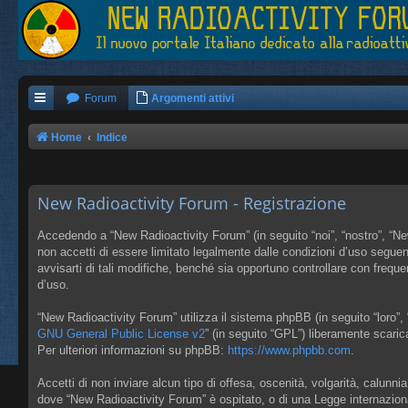
Forum
Argomenti attivi
Home
Indice
New Radioactivity Forum - Registrazione
Accedendo a “New Radioactivity Forum” (in seguito “noi”, “nostro”, “New
non accetti di essere limitato legalmente dalle condizioni d’uso segue
avvisarti di tali modifiche, benché sia opportuno controllare con frequ
d’uso.
“New Radioactivity Forum” utilizza il sistema phpBB (in seguito “loro
GNU General Public License v2
” (in seguito “GPL”) liberamente scari
Per ulteriori informazioni su phpBB:
https://www.phpbb.com
.
Accetti di non inviare alcun tipo di offesa, oscenità, volgarità, calunn
dove “New Radioactivity Forum” è ospitato, o di una Legge internazion