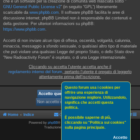
che è un software per la creazione di comunità web rilasciata sotto “
GNU General Public License v2
” (in seguito “GPL”) liberamente
scaricabile da
www.phpbb.com
. Il software phpBB facilita le aree di
discussione internet; phpBB Limited non è responsabile dei contenuti e
della gestione. Per ulteriori informazioni su phpBB:
https://www.phpbb.com
.
Accetti di non inviare alcun tipo di offesa, oscenità, volgarità, calunnia,
minaccia, messaggio a sfondo sessuale, o qualsiasi altro tipo di materiale
che può violare una qualsiasi Legge del proprio Stato, o dello Stato dove
“New Radioactivity Forum” è ospitato, o di una Legge internazionale.
Cliccando su accetta l’utente accetta anche il
regolamento interno del forum
, pertanto l’utente è pregato di leggerlo
attentamente prima dell’iscrizione.
Questo forum usa i cookies per
offrire una esperienza di
navigazione migliore. Utilizzandolo,
significa che accetti questa
politica.
Home
Indice
Contattaci
Politica sui cookies
Staff
È possibile saperne di più,
cliccando su "Politica sui cookies"
Powered by
phpBB
® Forum Software © phpBB Limited
sulla pagina principale.
Traduzione Italiana
phpBBItalia.net
Accetto