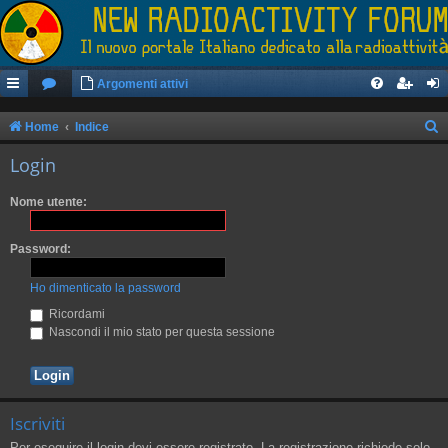
Argomenti attivi
Home
Indice
e
Login
r
Nome utente:
c
a
Password:
Ho dimenticato la password
Ricordami
Nascondi il mio stato per questa sessione
Iscriviti
Per eseguire il login devi essere registrato. La registrazione richiede solo