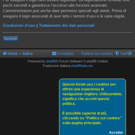
pochi secondi e garantisce l’accesso alle funzioni avanzate.
L’amministratore può anche dare permessi speciali agli utenti. Prima di
eseguire il login assicurati di aver letto i termini d’uso e le varie regole.
Condizioni d’uso
|
Trattamento dei dati personali
Iscriviti
Home
Indice
Contattaci
Politica sui cookies
Staff
Powered by
phpBB
® Forum Software © phpBB Limited
Traduzione Italiana
phpBBItalia.net
Questo forum usa i cookies per
offrire una esperienza di
navigazione migliore. Utilizzandolo,
significa che accetti questa
politica.
È possibile saperne di più,
cliccando su "Politica sui cookies"
sulla pagina principale.
Accetto