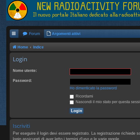
Forum
Argomenti attivi
Home
Indice
Login
Nome utente:
Password:
Ho dimenticato la password
Ricordami
Nascondi il mio stato per questa sess
Iscriviti
Per eseguire il login devi essere registrato. La registrazione richiede 
login assicurati di aver letto i termini d’uso e le varie regole.