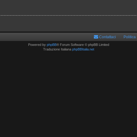
Contattaci
Politica
Powered by
phpBB
® Forum Software © phpBB Limited
Traduzione Italiana
phpBBItalia.net