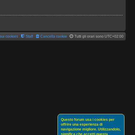
 sui cookies
Staff
Cancella cookie
Tutti gli orari sono
UTC+02:00
Questo forum usa i cookies per
offrire una esperienza di
navigazione migliore. Utilizzandolo,
significa che accetti questa