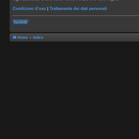
Condizioni d’uso
|
Trattamento dei dati personali
Iscriviti
Home
Indice