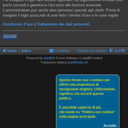
pochi secondi e garantisce l’accesso alle funzioni avanzate.
L’amministratore può anche dare permessi speciali agli utenti. Prima di
eseguire il login assicurati di aver letto i termini d’uso e le varie regole.
Condizioni d’uso
|
Trattamento dei dati personali
Iscriviti
Home
Indice
Contattaci
Politica sui cookies
Staff
Powered by
phpBB
® Forum Software © phpBB Limited
Traduzione Italiana
phpBBItalia.net
Questo forum usa i cookies per
offrire una esperienza di
navigazione migliore. Utilizzandolo,
significa che accetti questa
politica.
È possibile saperne di più,
cliccando su "Politica sui cookies"
sulla pagina principale.
Accetto