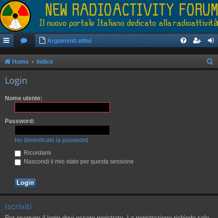
Argomenti attivi
Home
Indice
e
Login
r
Nome utente:
c
a
Password:
Ho dimenticato la password
Ricordami
Nascondi il mio stato per questa sessione
Iscriviti
Per eseguire il login devi essere registrato. La registrazione richiede solo