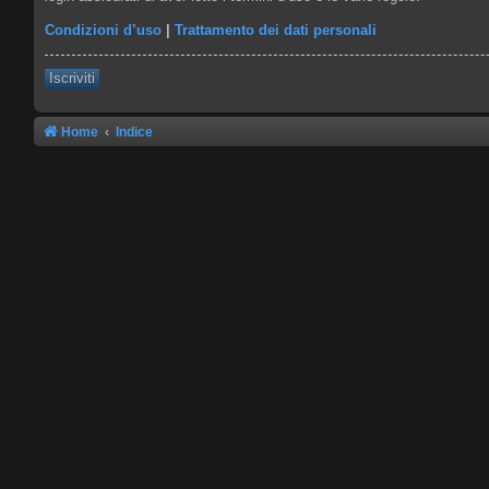
Condizioni d’uso
|
Trattamento dei dati personali
Iscriviti
Home
Indice