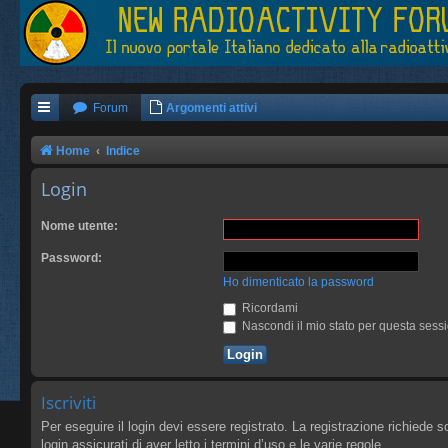
Forum
Argomenti attivi
Home
Indice
Login
Nome utente:
Password:
Ho dimenticato la password
Ricordami
Nascondi il mio stato per questa sess
Iscriviti
Per eseguire il login devi essere registrato. La registrazione richiede 
login assicurati di aver letto i termini d’uso e le varie regole.