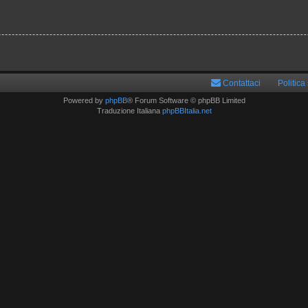
Contattaci
Politica
Powered by
phpBB
® Forum Software © phpBB Limited
Traduzione Italiana
phpBBItalia.net