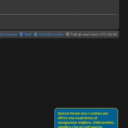
 sui cookies
Staff
Cancella cookie
Tutti gli orari sono
UTC+02:00
Questo forum usa i cookies per
offrire una esperienza di
navigazione migliore. Utilizzandolo,
significa che accetti questa