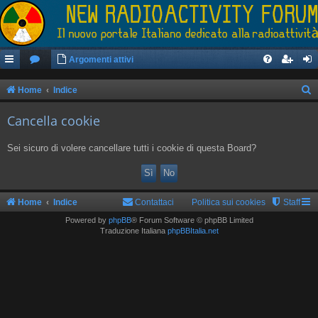
Argomenti attivi
Home
Indice
e
Cancella cookie
r
c
Sei sicuro di volere cancellare tutti i cookie di questa Board?
a
Home
Indice
Contattaci
Politica sui cookies
Staff
Powered by
phpBB
® Forum Software © phpBB Limited
Traduzione Italiana
phpBBItalia.net