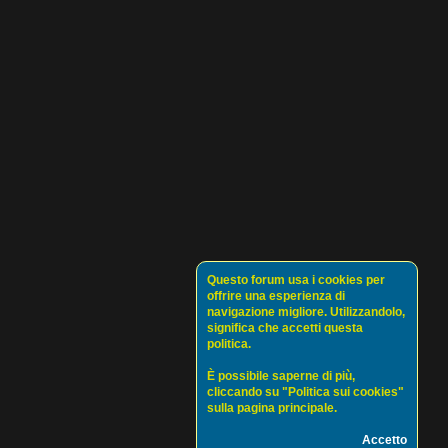
Questo forum usa i cookies per
offrire una esperienza di
navigazione migliore. Utilizzandolo,
significa che accetti questa
politica.
È possibile saperne di più,
cliccando su "Politica sui cookies"
sulla pagina principale.
Accetto