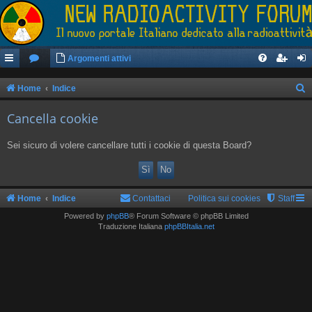
Argomenti attivi
Home
Indice
e
Cancella cookie
r
c
Sei sicuro di volere cancellare tutti i cookie di questa Board?
a
Home
Indice
Contattaci
Politica sui cookies
Staff
Powered by
phpBB
® Forum Software © phpBB Limited
Traduzione Italiana
phpBBItalia.net