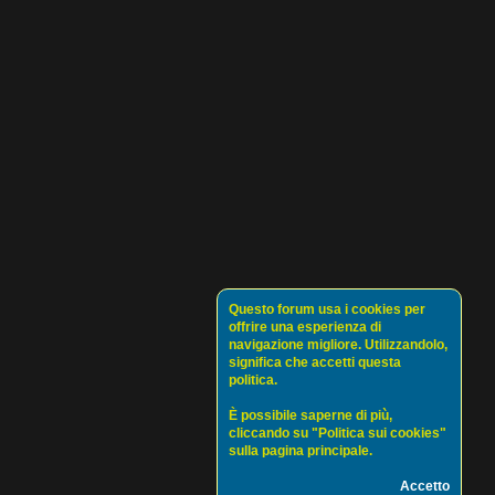
Questo forum usa i cookies per
offrire una esperienza di
navigazione migliore. Utilizzandolo,
significa che accetti questa
politica.
È possibile saperne di più,
cliccando su "Politica sui cookies"
sulla pagina principale.
Accetto