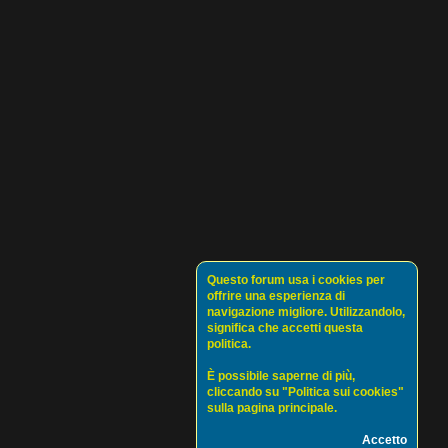
Questo forum usa i cookies per
offrire una esperienza di
navigazione migliore. Utilizzandolo,
significa che accetti questa
politica.
È possibile saperne di più,
cliccando su "Politica sui cookies"
sulla pagina principale.
Accetto