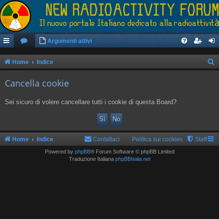
Argomenti attivi
Home
Indice
e
Cancella cookie
r
c
Sei sicuro di volere cancellare tutti i cookie di questa Board?
a
Home
Indice
Contattaci
Politica sui cookies
Staff
Powered by
phpBB
® Forum Software © phpBB Limited
Traduzione Italiana
phpBBItalia.net