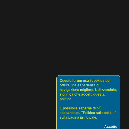
Questo forum usa i cookies per
offrire una esperienza di
navigazione migliore. Utilizzandolo,
significa che accetti questa
politica.
È possibile saperne di più,
cliccando su "Politica sui cookies"
sulla pagina principale.
Accetto