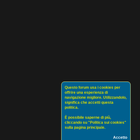
Questo forum usa i cookies per
offrire una esperienza di
navigazione migliore. Utilizzandolo,
significa che accetti questa
politica.
È possibile saperne di più,
cliccando su "Politica sui cookies"
sulla pagina principale.
Accetto