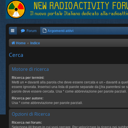
Forum
Argomenti attivi
Home
Indice
Cerca
Motore di ricerca
Ricerca per termini:
Metti un
+
davanti alla parola che deve essere cercata e un
-
davanti a que
essere ignorata. Inserisci una lista di parole separate da
|
tra parentesi se s
parole deve essere cercata. Usa * come abbreviazione per parole parziali.
Ricerca per autore:
Usa * come abbreviazione per parole parziali.
Opzioni di Ricerca
Ricerca nei forum:
Seleziona il/i forum in cui vuoi cercare. Per velocizzare la ricerca nei subfo