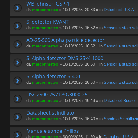
WB Johnson GSP-1
da
marconmeteo
» 10/10/2025, 20:33 » in
Datasheet U.S.A.
Si detector KVANT
da
marconmeteo
» 10/10/2025, 16:52 » in
Sensori a stato sol
AD-25-500 Alpha particle detector
da
marconmeteo
» 10/10/2025, 16:52 » in
Sensori a stato sol
Si Alpha detector DMS-25x4-1000
da
marconmeteo
» 10/10/2025, 16:50 » in
Sensori a stato sol
Si Alpha detector S-400-T
da
marconmeteo
» 10/10/2025, 16:50 » in
Sensori a stato sol
DSG2500-25 / DSG3000-25
da
marconmeteo
» 10/10/2025, 16:48 » in
Datasheet Russe
Datasheet scintillatori
da
marconmeteo
» 10/10/2025, 16:40 » in
Sonde a Scintillaz
Manuale sonde Philips
da
marconmeteo
» 30/09/2025, 11:20 » in
Datasheet U.S.A.