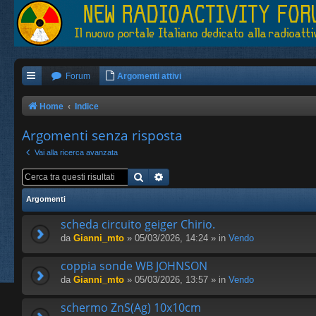
Forum
Argomenti attivi
Home
Indice
Argomenti senza risposta
Vai alla ricerca avanzata
Cerca
Ricerca avanzata
Argomenti
scheda circuito geiger Chirio.
da
Gianni_mto
» 05/03/2026, 14:24 » in
Vendo
coppia sonde WB JOHNSON
da
Gianni_mto
» 05/03/2026, 13:57 » in
Vendo
schermo ZnS(Ag) 10x10cm