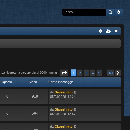
Cerca
Rice
Pagina
1
di
40
1
2
3
4
5
40
Pro
La ricerca ha trovato più di 1000 risultati
…
Risposte
Visite
Ultimo messaggio
da
Gianni_mto
0
918
05/03/2026, 14:24
da
Gianni_mto
0
564
05/03/2026, 13:57
da
Gianni_mto