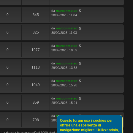
da
marconmeteo
0
845
30/09/2025, 11:04
da
marconmeteo
0
825
30/09/2025, 11:03
da
marconmeteo
0
1977
30/09/2025, 10:39
da
marconmeteo
0
1113
29/09/2025, 13:38
da
marconmeteo
0
1049
28/09/2025, 15:28
da
marconmeteo
0
859
28/09/2025, 15:21
da
marconmeteo
0
798
Questo forum usa i cookies per
28/09/2025, 15:17
offrire una esperienza di
navigazione migliore. Utilizzandolo,
Pagina
1
di
40
La ricerca ha trovato più di 1000 risultati