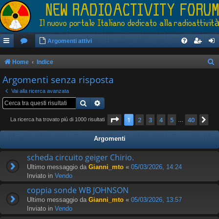
Argomenti attivi
Home
Indice
e
Argomenti senza risposta
r
Vai alla ricerca avanzata
c
Cerca
Ricerca avanzata
a
Pagina
1
di
40
1
2
3
4
5
40
Pr
La ricerca ha trovato più di 1000 risultati
…
Argomenti
scheda circuito geiger Chirio.
Ultimo messaggio da
Gianni_mto
«
05/03/2026, 14:24
Inviato in
Vendo
coppia sonde WB JOHNSON
Ultimo messaggio da
Gianni_mto
«
05/03/2026, 13:57
Inviato in
Vendo