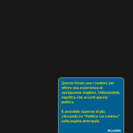
Questo forum usa i cookies per
offrire una esperienza di
navigazione migliore. Utilizzandolo,
significa che accetti questa
politica.
È possibile saperne di più,
cliccando su "Politica sui cookies"
sulla pagina principale.
Accetto