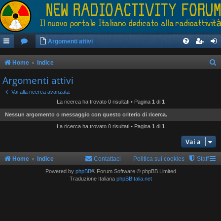
Argomenti attivi
Home
Indice
e
Argomenti attivi
r
Vai alla ricerca avanzata
c
La ricerca ha trovato 0 risultati • Pagina
1
di
1
a
Nessun argomento o messaggio con questo criterio di ricerca.
La ricerca ha trovato 0 risultati • Pagina
1
di
1
Vai a
Home
Indice
Contattaci
Politica sui cookies
Staff
Powered by
phpBB
® Forum Software © phpBB Limited
Traduzione Italiana
phpBBItalia.net