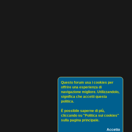
Questo forum usa i cookies per
offrire una esperienza di
navigazione migliore. Utilizzandolo,
significa che accetti questa
politica.
È possibile saperne di più,
cliccando su "Politica sui cookies"
sulla pagina principale.
Accetto