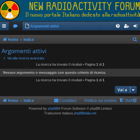
Argomenti attivi
Home
Indice
e
Argomenti attivi
r
Vai alla ricerca avanzata
c
La ricerca ha trovato 0 risultati • Pagina
1
di
1
a
Nessun argomento o messaggio con questo criterio di ricerca.
La ricerca ha trovato 0 risultati • Pagina
1
di
1
Vai a
Home
Indice
Contattaci
Politica sui cookies
Staff
Powered by
phpBB
® Forum Software © phpBB Limited
Traduzione Italiana
phpBBItalia.net