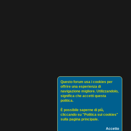
Questo forum usa i cookies per
offrire una esperienza di
navigazione migliore. Utilizzandolo,
significa che accetti questa
politica.
È possibile saperne di più,
cliccando su "Politica sui cookies"
sulla pagina principale.
Accetto