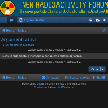
Argomenti attivi
Home
Indice
e
Argomenti attivi
r
Vai alla ricerca avanzata
c
La ricerca ha trovato 0 risultati • Pagina
1
di
1
a
Nessun argomento o messaggio con questo criterio di ricerca.
La ricerca ha trovato 0 risultati • Pagina
1
di
1
Vai a
Home
Indice
Contattaci
Politica sui cookies
Staff
Powered by
phpBB
® Forum Software © phpBB Limited
Traduzione Italiana
phpBBItalia.net