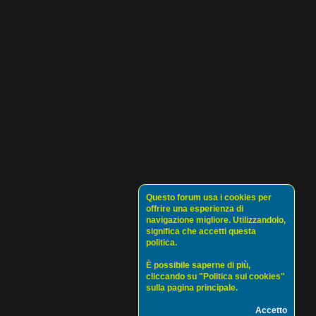
Questo forum usa i cookies per
offrire una esperienza di
navigazione migliore. Utilizzandolo,
significa che accetti questa
politica.
È possibile saperne di più,
cliccando su "Politica sui cookies"
sulla pagina principale.
Accetto