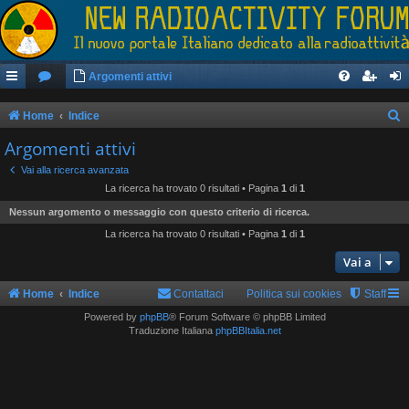
Argomenti attivi
Home
Indice
e
Argomenti attivi
r
Vai alla ricerca avanzata
c
La ricerca ha trovato 0 risultati • Pagina
1
di
1
a
Nessun argomento o messaggio con questo criterio di ricerca.
La ricerca ha trovato 0 risultati • Pagina
1
di
1
Vai a
Home
Indice
Contattaci
Politica sui cookies
Staff
Powered by
phpBB
® Forum Software © phpBB Limited
Traduzione Italiana
phpBBItalia.net