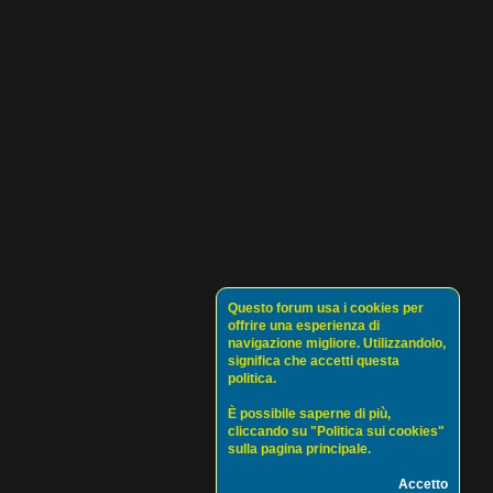
Questo forum usa i cookies per
offrire una esperienza di
navigazione migliore. Utilizzandolo,
significa che accetti questa
politica.
È possibile saperne di più,
cliccando su "Politica sui cookies"
sulla pagina principale.
Accetto