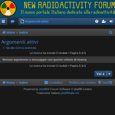
Argomenti attivi
Home
Indice
e
Argomenti attivi
r
Vai alla ricerca avanzata
c
La ricerca ha trovato 0 risultati • Pagina
1
di
1
a
Nessun argomento o messaggio con questo criterio di ricerca.
La ricerca ha trovato 0 risultati • Pagina
1
di
1
Vai a
Home
Indice
Contattaci
Politica sui cookies
Staff
Powered by
phpBB
® Forum Software © phpBB Limited
Traduzione Italiana
phpBBItalia.net