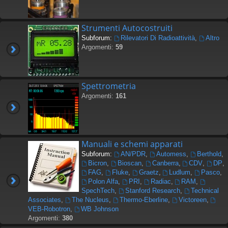
Strumenti Autocostruiti
Subforum:
Rilevatori Di Radioattività
,
Altro
Argomenti:
59
Spettrometria
Argomenti:
161
Manuali e schemi apparati
Subforum:
AN/PDR
,
Automess
,
Berthold
,
Bicron
,
Bioscan
,
Canberra
,
CDV
,
DP
,
FAG
,
Fluke
,
Graetz
,
Ludlum
,
Pasco
,
Polon Alfa
,
PRI
,
Radiac
,
RAM
,
SpechTech
,
Stanford Research
,
Technical
Associates
,
The Nucleus
,
Thermo-Eberline
,
Victoreen
,
VEB-Robotron
,
WB Johnson
Argomenti:
380