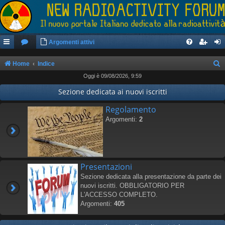
Argomenti attivi
Home
Indice
Oggi è 09/08/2026, 9:59
e
r
Sezione dedicata ai nuovi iscritti
c
Regolamento
a
Argomenti:
2
Presentazioni
Sezione dedicata alla presentazione da parte dei
nuovi iscritti. OBBLIGATORIO PER
L'ACCESSO COMPLETO.
Argomenti:
405