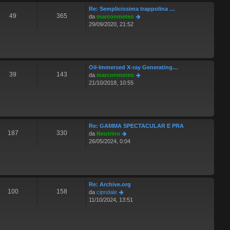
t
a
Re: Semplicissima trappolina …
i
g
49
365
V
da
marconmeteo
m
g
e
29/09/2020, 21:52
o
i
d
m
o
i
e
u
s
l
s
t
a
Oil-Immersed X-ray Generating…
i
g
39
143
V
da
marconmeteo
m
g
e
21/10/2018, 10:55
o
i
d
m
o
i
e
u
s
l
s
t
a
Re: GAMMA SPECTACULAR E PRA
i
g
187
330
V
da
Neutrino
m
g
e
26/05/2024, 0:04
o
i
d
m
o
i
e
u
s
l
s
t
a
Re: Archive.org
i
g
100
158
V
da
cipndale
m
g
e
11/10/2024, 13:51
o
i
d
m
o
i
e
u
s
l