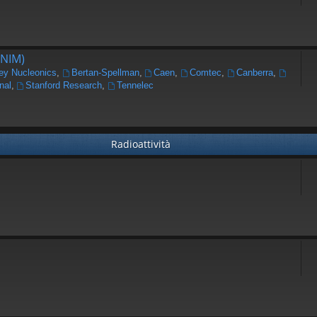
(NIM)
ey Nucleonics
,
Bertan-Spellman
,
Caen
,
Comtec
,
Canberra
,
nal
,
Stanford Research
,
Tennelec
Radioattività