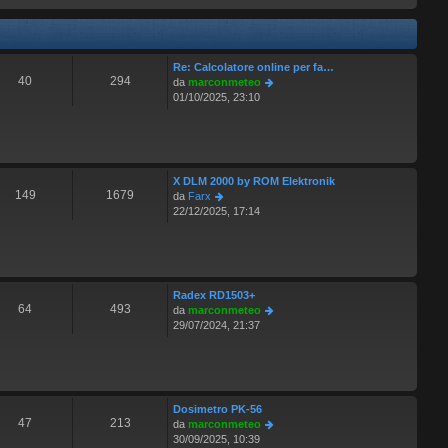
l
s
t
a
i
g
m
g
o
Re: Calcolatore online per fa…
i
m
40
294
V
da
marconmeteo
o
e
e
01/10/2025, 23:10
s
d
s
i
a
u
g
l
g
t
X DLM 2000 by ROM Elektronik
i
i
149
1679
V
da
Farx
o
m
e
22/12/2025, 17:14
o
d
m
i
e
u
s
l
s
t
a
Radex RD1503+
i
g
64
493
V
da
marconmeteo
m
g
e
29/07/2024, 21:37
o
i
d
m
o
i
e
u
s
l
s
t
a
Dosimetro PK-56
i
g
47
213
V
da
marconmeteo
m
g
e
30/09/2025, 10:39
o