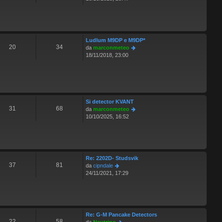
o
d
m
i
e
u
s
l
s
t
a
Ludlum M9DP e M9DP*
i
g
20
34
V
da
marconmeteo
m
g
e
18/11/2018, 23:00
o
i
d
m
o
i
e
u
s
l
s
t
a
i
Si detector KVANT
g
m
31
68
V
da
marconmeteo
g
o
e
10/10/2025, 16:52
i
m
d
o
e
i
s
u
s
l
a
t
Re: 2202D- Studsvik
g
i
37
81
V
da
cipndale
g
m
e
24/11/2021, 17:29
i
o
d
o
m
i
e
u
s
l
s
t
a
Re: G-M Pancake Detectors
i
g
22
58
V
da
Neutrino