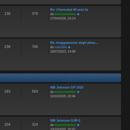
l
s
t
a
Re: Chernobyl 40 anni fa
i
g
130
376
V
da
marconmeteo
m
g
e
27/04/2026, 15:14
o
i
d
m
o
i
e
u
s
l
s
t
a
Re: Irraggiamento degli alime…
i
g
238
706
V
da
max56fe
m
g
e
16/07/2023, 14:58
o
i
d
m
o
i
e
u
s
l
s
t
a
i
g
m
g
o
WB Johnson GP 1010
i
m
183
563
V
da
marconmeteo
o
e
e
10/10/2025, 20:46
s
d
s
i
a
u
g
l
g
t
WB Johnson GSP-2
i
i
104
324
V
da
marconmeteo
o
m
e
10/10/2025, 20:47