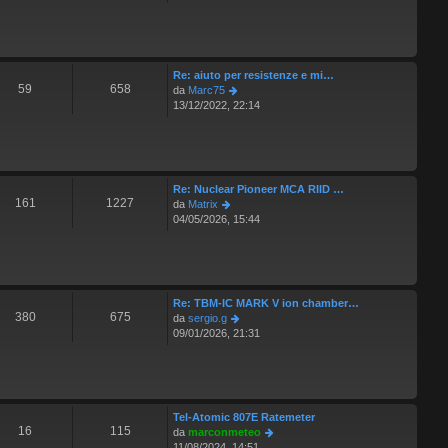
i
d
m
o
i
e
u
s
l
s
t
a
Re: aiuto per resistenze e mi…
i
g
59
658
V
da
Marc75
m
g
e
13/12/2022, 22:14
o
i
d
m
o
i
e
u
s
l
s
t
a
Re: Nuclear Pioneer MCA RIID …
i
g
161
1227
V
da
Matrix
m
g
e
04/05/2026, 15:44
o
i
d
m
o
i
e
u
s
l
s
t
a
Re: TBM-IC MARK V ion chamber…
i
g
380
675
V
da
sergio.g
m
g
e
09/01/2026, 21:31
o
i
d
m
o
i
e
u
s
l
s
t
a
Tel-Atomic 807E Ratemeter
i
g
16
115
V
da
marconmeteo
m
g
e
11/08/2024, 14:51