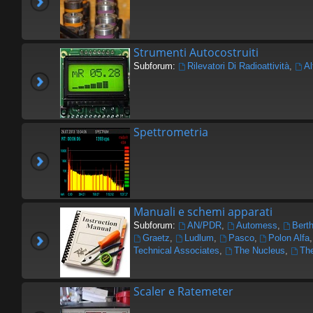
Strumenti Autocostruiti
Subforum:
Rilevatori Di Radioattività
,
Al
Spettrometria
Manuali e schemi apparati
Subforum:
AN/PDR
,
Automess
,
Berth
Graetz
,
Ludlum
,
Pasco
,
Polon Alfa
Technical Associates
,
The Nucleus
,
The
Scaler e Ratemeter