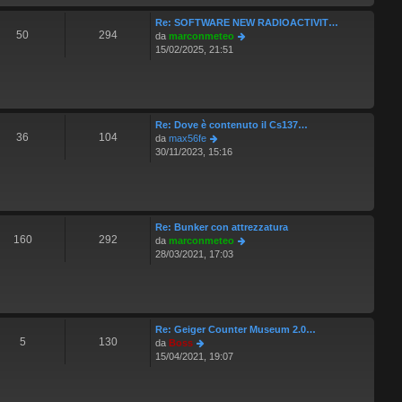
s
t
a
Re: SOFTWARE NEW RADIOACTIVIT…
i
g
50
294
V
da
marconmeteo
m
g
e
15/02/2025, 21:51
o
i
d
m
o
i
e
u
s
l
s
t
a
Re: Dove è contenuto il Cs137…
i
g
36
104
V
da
max56fe
m
g
e
30/11/2023, 15:16
o
i
d
m
o
i
e
u
s
l
s
t
a
Re: Bunker con attrezzatura
i
g
160
292
V
da
marconmeteo
m
g
e
28/03/2021, 17:03
o
i
d
m
o
i
e
u
s
l
s
t
a
Re: Geiger Counter Museum 2.0…
i
g
5
130
V
da
Boss
m
g
e
15/04/2021, 19:07
o
i
d
m
o
i
e
u
s