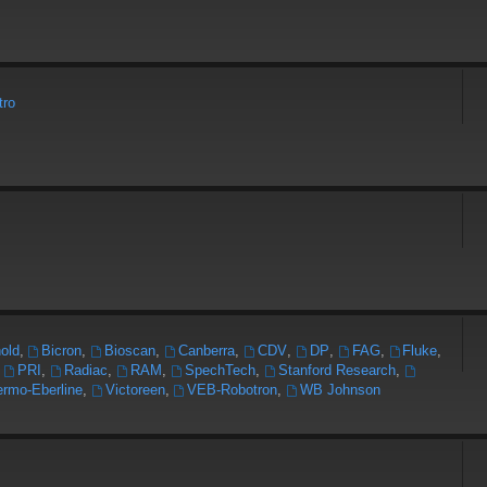
tro
old
,
Bicron
,
Bioscan
,
Canberra
,
CDV
,
DP
,
FAG
,
Fluke
,
,
PRI
,
Radiac
,
RAM
,
SpechTech
,
Stanford Research
,
rmo-Eberline
,
Victoreen
,
VEB-Robotron
,
WB Johnson