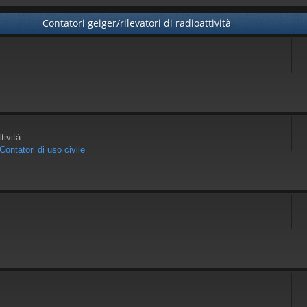
Contatori geiger/rilevatori di radioattività
tività.
Contatori di uso civile