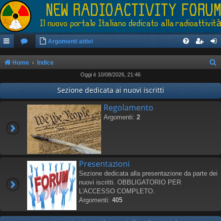
Argomenti attivi
Home
Indice
Oggi è 10/08/2026, 21:46
e
r
Sezione dedicata ai nuovi iscritti
c
Regolamento
a
Argomenti:
2
Presentazioni
Sezione dedicata alla presentazione da parte dei
nuovi iscritti. OBBLIGATORIO PER
L'ACCESSO COMPLETO.
Argomenti:
405