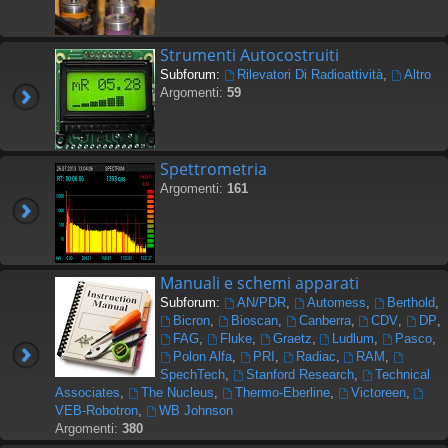
Strumenti Autocostruiti
Subforum:
Rilevatori Di Radioattività
,
Altro
Argomenti:
59
Spettrometria
Argomenti:
161
Manuali e schemi apparati
Subforum:
AN/PDR
,
Automess
,
Berthold
,
Bicron
,
Bioscan
,
Canberra
,
CDV
,
DP
,
FAG
,
Fluke
,
Graetz
,
Ludlum
,
Pasco
,
Polon Alfa
,
PRI
,
Radiac
,
RAM
,
SpechTech
,
Stanford Research
,
Technical
Associates
,
The Nucleus
,
Thermo-Eberline
,
Victoreen
,
VEB-Robotron
,
WB Johnson
Argomenti:
380