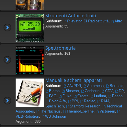
Strumenti Autocostruiti
Subforum:
Rilevatori Di Radioattività
,
Altro
Argomenti:
59
Spettrometria
Argomenti:
161
Manuali e schemi apparati
Subforum:
AN/PDR
,
Automess
,
Berthold
,
Bicron
,
Bioscan
,
Canberra
,
CDV
,
DP
,
FAG
,
Fluke
,
Graetz
,
Ludlum
,
Pasco
,
Polon Alfa
,
PRI
,
Radiac
,
RAM
,
SpechTech
,
Stanford Research
,
Technical
Associates
,
The Nucleus
,
Thermo-Eberline
,
Victoreen
,
VEB-Robotron
,
WB Johnson
Argomenti:
380