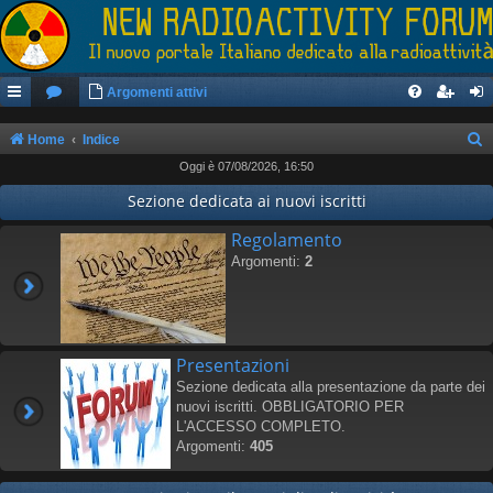
Argomenti attivi
Home
Indice
Oggi è 07/08/2026, 16:50
e
r
Sezione dedicata ai nuovi iscritti
c
Regolamento
a
Argomenti:
2
Presentazioni
Sezione dedicata alla presentazione da parte dei
nuovi iscritti. OBBLIGATORIO PER
L'ACCESSO COMPLETO.
Argomenti:
405