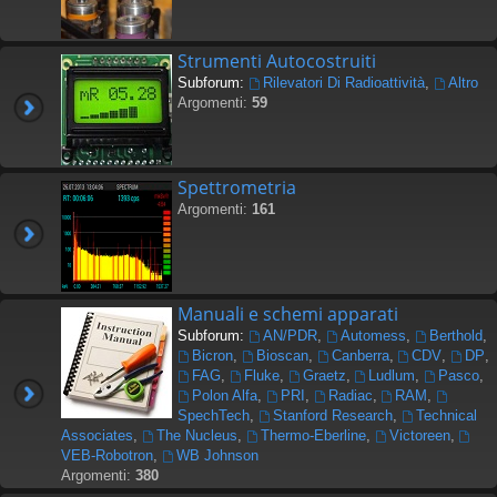
Strumenti Autocostruiti
Subforum:
Rilevatori Di Radioattività
,
Altro
Argomenti:
59
Spettrometria
Argomenti:
161
Manuali e schemi apparati
Subforum:
AN/PDR
,
Automess
,
Berthold
,
Bicron
,
Bioscan
,
Canberra
,
CDV
,
DP
,
FAG
,
Fluke
,
Graetz
,
Ludlum
,
Pasco
,
Polon Alfa
,
PRI
,
Radiac
,
RAM
,
SpechTech
,
Stanford Research
,
Technical
Associates
,
The Nucleus
,
Thermo-Eberline
,
Victoreen
,
VEB-Robotron
,
WB Johnson
Argomenti:
380