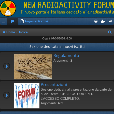
Argomenti attivi
Home
Indice
Oggi è 07/08/2026, 6:00
e
r
Sezione dedicata ai nuovi iscritti
c
Regolamento
a
Argomenti:
2
Presentazioni
Sezione dedicata alla presentazione da parte dei
nuovi iscritti. OBBLIGATORIO PER
L'ACCESSO COMPLETO.
Argomenti:
405