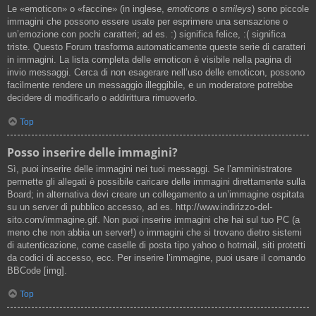
Le «emoticon» o «faccine» (in inglese,
emoticons
o
smileys
) sono piccole
immagini che possono essere usate per esprimere una sensazione o
un’emozione con pochi caratteri; ad es. :) significa felice, :( significa
triste. Questo Forum trasforma automaticamente queste serie di caratteri
in immagini. La lista completa delle emoticon è visibile nella pagina di
invio messaggi. Cerca di non esagerare nell’uso delle emoticon, possono
facilmente rendere un messaggio illeggibile, e un moderatore potrebbe
decidere di modificarlo o addirittura rimuoverlo.
Top
Posso inserire delle immagini?
Sì, puoi inserire delle immagini nei tuoi messaggi. Se l’amministratore
permette gli allegati è possibile caricare delle immagini direttamente sulla
Board; in alternativa devi creare un collegamento a un’immagine ospitata
su un server di pubblico accesso, ad es. http://www.indirizzo-del-
sito.com/immagine.gif. Non puoi inserire immagini che hai sul tuo PC (a
meno che non abbia un server!) o immagini che si trovano dietro sistemi
di autenticazione, come caselle di posta tipo yahoo o hotmail, siti protetti
da codici di accesso, ecc. Per inserire l’immagine, puoi usare il comando
BBCode [img].
Top