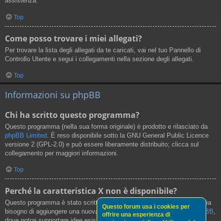
assistenza.
Top
Come posso trovare i miei allegati?
Per trovare la lista degli allegati da te caricati, vai nel tuo Pannello di
Controllo Utente e segui i collegamenti nella sezione degli allegati.
Top
Informazioni su phpBB
Chi ha scritto questo programma?
Questo programma (nella sua forma originale) è prodotto e rilasciato da
phpBB Limited
. È reso disponibile sotto la GNU General Public Licence
versione 2 (GPL-2.0) e può essere liberamente distribuito; clicca sul
collegamento per maggiori informazioni.
Top
Perché la caratteristica X non è disponibile?
Questo programma è stato scritto da phpBB Limited. Se credi che ci sia
Questo forum usa i cookies per
bisogno di aggiungere una nuova funzionalità, visita il
Centro Idee phpBB
,
offrire una esperienza di
dove potrai supportare idee esistenti o suggerire nuove funzionalità.