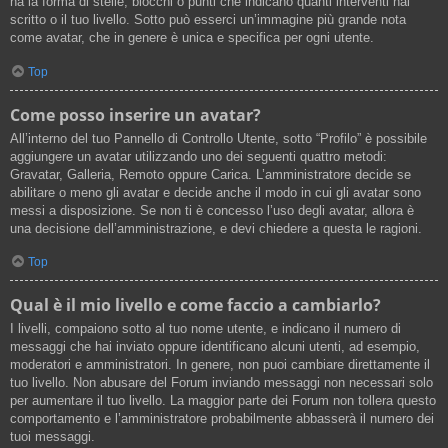
ha la forma di stelle, blocchi o punti che indicano quanti interventi hai
scritto o il tuo livello. Sotto può esserci un’immagine più grande nota
come avatar, che in genere è unica e specifica per ogni utente.
Top
Come posso inserire un avatar?
All’interno del tuo Pannello di Controllo Utente, sotto “Profilo” è possibile
aggiungere un avatar utilizzando uno dei seguenti quattro metodi:
Gravatar, Galleria, Remoto oppure Carica. L’amministratore decide se
abilitare o meno gli avatar e decide anche il modo in cui gli avatar sono
messi a disposizione. Se non ti è concesso l’uso degli avatar, allora è
una decisione dell’amministrazione, e devi chiedere a questa le ragioni.
Top
Qual è il mio livello e come faccio a cambiarlo?
I livelli, compaiono sotto al tuo nome utente, e indicano il numero di
messaggi che hai inviato oppure identificano alcuni utenti, ad esempio,
moderatori e amministratori. In genere, non puoi cambiare direttamente il
tuo livello. Non abusare del Forum inviando messaggi non necessari solo
per aumentare il tuo livello. La maggior parte dei Forum non tollera questo
comportamento e l’amministratore probabilmente abbasserà il numero dei
tuoi messaggi.