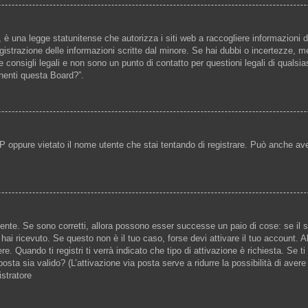
è una legge statunitense che autorizza i siti web a raccogliere informazioni d
registrazione delle informazioni scritte dal minore. Se hai dubbi o incertezze, 
 consigli legali e non sono un punto di contatto per questioni legali di qualsi
rnenti questa Board?”.
P oppure vietato il nome utente che stai tentando di registrare. Può anche aver d
ente. Se sono corretti, allora possono esser successe un paio di cose: se il s
e hai ricevuto. Se questo non è il tuo caso, forse devi attivare il tuo account
e. Quando ti registri ti verrà indicato che tipo di attivazione è richiesta. Se ti
posta sia valido? (L’attivazione via posta serve a ridurre la possibilità di aver
istratore