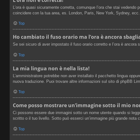
L’ora è quasi sicuramente corretta, comunque l’ora che stai vedendo potr
coincidere con la tua area, es. London, Paris, New York, Sydney, ecc. N
Top
Ho cambiato il fuso orario ma l’ora è ancora sbagli
Se sei sicuro di aver impostato il fuso orario corretto e l’ora è ancora 
Top
La mia lingua non è nella lista!
L’amministratore potrebbe non aver installato il pacchetto lingua oppure
nuova traduzione. Puoi trovare altre informazioni sul sito di phpBB Limi
Top
Come posso mostrare un’immagine sotto il mio n
Ci possono essere due immagini sotto un nome utente quando si leggono
scritto o il tuo livello. Sotto può esserci un’immagine più grande nota
Top