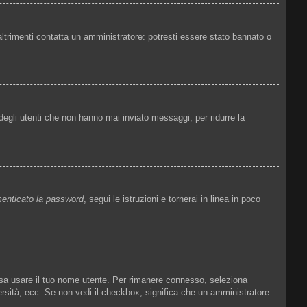
altrimenti contatta un amministratore: potresti essere stato bannato o
degli utenti che non hanno mai inviato messaggi, per ridurre la
enticato la password
, segui le istruzioni e tornerai in linea in poco
ossa usare il tuo nome utente. Per rimanere connesso, seleziona
versità, ecc. Se non vedi il checkbox, significa che un amministratore