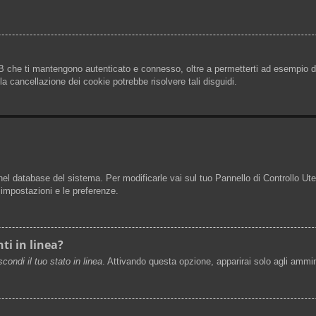
B che ti mantengono autenticato e connesso, oltre a permetterti ad esempio di 
a cancellazione dei cookie potrebbe risolvere tali disguidi.
 nel database del sistema. Per modificarle vai sul tuo Pannello di Controllo 
impostazioni e le preferenze.
ti in linea?
condi il tuo stato in linea
. Attivando questa opzione, apparirai solo agli ammin