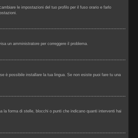
mbiare le impostazioni del tuo profilo per il fuso orario e farlo
ostazioni.
Avvisa un amministratore per correggere il problema.
e è possibile installare la tua lingua. Se non esiste puoi fare tu una
 forma di stelle, blocchi o punti che indicano quanti interventi hai