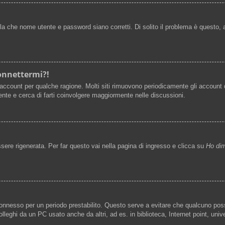
la che nome utente e password siano corretti. Di solito il problema è questo, 
connettermi?!
 account per qualche ragione. Molti siti rimuovono periodicamente gli account 
nte e cerca di farti coinvolgere maggiormente nelle discussioni.
re rigenerata. Per far questo vai nella pagina di ingresso e clicca su
Ho dim
rà connesso per un periodo prestabilito. Questo serve a evitare che qualcuno p
lleghi da un PC usato anche da altri, ad es. in biblioteca, Internet point, uni