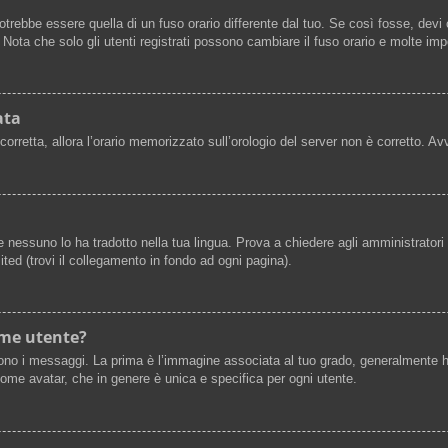
ebbe essere quella di un fuso orario differente dal tuo. Se così fosse, devi ca
ota che solo gli utenti registrati possono cambiare il fuso orario e molte imp
ata
scorretta, allora l’orario memorizzato sull’orologio del server non è corretto. 
 nessuno lo ha tradotto nella tua lingua. Prova a chiedere agli amministratori s
ted (trovi il collegamento in fondo ad ogni pagina).
ome utente?
 i messaggi. La prima è l’immagine associata al tuo grado, generalmente ha la
 come avatar, che in genere è unica e specifica per ogni utente.