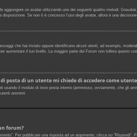
ibile aggiungere un avatar utilizzando uno dei seguenti quattro metodi: Gravata
 disposizione. Se non ti è concesso l’uso degli avatar, allora è una decisione
messaggi che hai inviato oppure identificano alcuni utenti, ad esempio, moderat
er aumentare il tuo livello. La maggior parte dei Forum non tollera questo c
 di posta di un utente mi chiede di accedere come utente
tenti usando il modulo di invio posta interno (ammesso, ovviamente, che gli am
 utenti anonimi
 un forum?
nto”. Per pubblicare una risposta ad un argomento, clicca su “Rispondi”. Potr