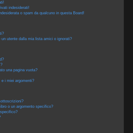
ti!
vati indesiderati!
ndesiderata o spam da qualcuno in questa Board!
ti?
n utente dalla mia lista amici o ignorati?
rd?
i?
tato una pagina vuota?
e i miei argomenti?
sottoscrizioni?
ibro o un argomento specifico?
specifico?
?