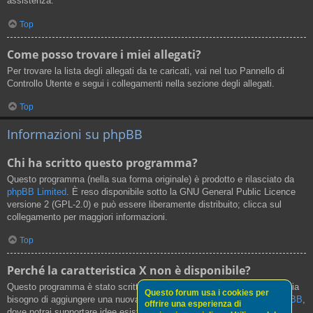
assistenza.
Top
Come posso trovare i miei allegati?
Per trovare la lista degli allegati da te caricati, vai nel tuo Pannello di
Controllo Utente e segui i collegamenti nella sezione degli allegati.
Top
Informazioni su phpBB
Chi ha scritto questo programma?
Questo programma (nella sua forma originale) è prodotto e rilasciato da
phpBB Limited
. È reso disponibile sotto la GNU General Public Licence
versione 2 (GPL-2.0) e può essere liberamente distribuito; clicca sul
collegamento per maggiori informazioni.
Top
Perché la caratteristica X non è disponibile?
Questo programma è stato scritto da phpBB Limited. Se credi che ci sia
Questo forum usa i cookies per
bisogno di aggiungere una nuova funzionalità, visita il
Centro Idee phpBB
,
offrire una esperienza di
dove potrai supportare idee esistenti o suggerire nuove funzionalità.