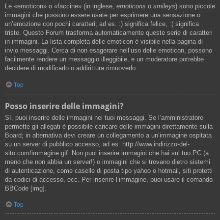
Le «emoticon» o «faccine» (in inglese,
emoticons
o
smileys
) sono piccole
immagini che possono essere usate per esprimere una sensazione o
un’emozione con pochi caratteri; ad es. :) significa felice, :( significa
triste. Questo Forum trasforma automaticamente queste serie di caratteri
in immagini. La lista completa delle emoticon è visibile nella pagina di
invio messaggi. Cerca di non esagerare nell’uso delle emoticon, possono
facilmente rendere un messaggio illeggibile, e un moderatore potrebbe
decidere di modificarlo o addirittura rimuoverlo.
Top
Posso inserire delle immagini?
Sì, puoi inserire delle immagini nei tuoi messaggi. Se l’amministratore
permette gli allegati è possibile caricare delle immagini direttamente sulla
Board; in alternativa devi creare un collegamento a un’immagine ospitata
su un server di pubblico accesso, ad es. http://www.indirizzo-del-
sito.com/immagine.gif. Non puoi inserire immagini che hai sul tuo PC (a
meno che non abbia un server!) o immagini che si trovano dietro sistemi
di autenticazione, come caselle di posta tipo yahoo o hotmail, siti protetti
da codici di accesso, ecc. Per inserire l’immagine, puoi usare il comando
BBCode [img].
Top