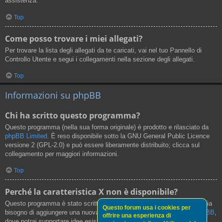
assistenza.
Top
Come posso trovare i miei allegati?
Per trovare la lista degli allegati da te caricati, vai nel tuo Pannello di
Controllo Utente e segui i collegamenti nella sezione degli allegati.
Top
Informazioni su phpBB
Chi ha scritto questo programma?
Questo programma (nella sua forma originale) è prodotto e rilasciato da
phpBB Limited
. È reso disponibile sotto la GNU General Public Licence
versione 2 (GPL-2.0) e può essere liberamente distribuito; clicca sul
collegamento per maggiori informazioni.
Top
Perché la caratteristica X non è disponibile?
Questo programma è stato scritto da phpBB Limited. Se credi che ci sia
Questo forum usa i cookies per
bisogno di aggiungere una nuova funzionalità, visita il
Centro Idee phpBB
,
offrire una esperienza di
dove potrai supportare idee esistenti o suggerire nuove funzionalità.