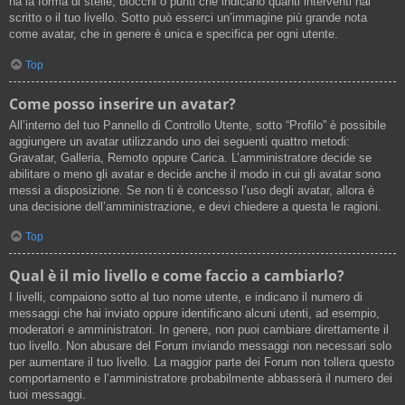
ha la forma di stelle, blocchi o punti che indicano quanti interventi hai
scritto o il tuo livello. Sotto può esserci un’immagine più grande nota
come avatar, che in genere è unica e specifica per ogni utente.
Top
Come posso inserire un avatar?
All’interno del tuo Pannello di Controllo Utente, sotto “Profilo” è possibile
aggiungere un avatar utilizzando uno dei seguenti quattro metodi:
Gravatar, Galleria, Remoto oppure Carica. L’amministratore decide se
abilitare o meno gli avatar e decide anche il modo in cui gli avatar sono
messi a disposizione. Se non ti è concesso l’uso degli avatar, allora è
una decisione dell’amministrazione, e devi chiedere a questa le ragioni.
Top
Qual è il mio livello e come faccio a cambiarlo?
I livelli, compaiono sotto al tuo nome utente, e indicano il numero di
messaggi che hai inviato oppure identificano alcuni utenti, ad esempio,
moderatori e amministratori. In genere, non puoi cambiare direttamente il
tuo livello. Non abusare del Forum inviando messaggi non necessari solo
per aumentare il tuo livello. La maggior parte dei Forum non tollera questo
comportamento e l’amministratore probabilmente abbasserà il numero dei
tuoi messaggi.