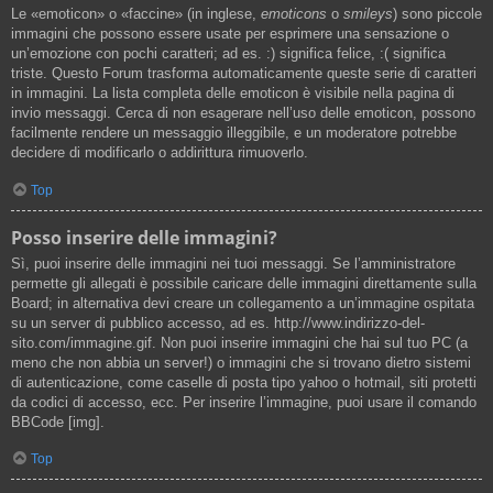
Le «emoticon» o «faccine» (in inglese,
emoticons
o
smileys
) sono piccole
immagini che possono essere usate per esprimere una sensazione o
un’emozione con pochi caratteri; ad es. :) significa felice, :( significa
triste. Questo Forum trasforma automaticamente queste serie di caratteri
in immagini. La lista completa delle emoticon è visibile nella pagina di
invio messaggi. Cerca di non esagerare nell’uso delle emoticon, possono
facilmente rendere un messaggio illeggibile, e un moderatore potrebbe
decidere di modificarlo o addirittura rimuoverlo.
Top
Posso inserire delle immagini?
Sì, puoi inserire delle immagini nei tuoi messaggi. Se l’amministratore
permette gli allegati è possibile caricare delle immagini direttamente sulla
Board; in alternativa devi creare un collegamento a un’immagine ospitata
su un server di pubblico accesso, ad es. http://www.indirizzo-del-
sito.com/immagine.gif. Non puoi inserire immagini che hai sul tuo PC (a
meno che non abbia un server!) o immagini che si trovano dietro sistemi
di autenticazione, come caselle di posta tipo yahoo o hotmail, siti protetti
da codici di accesso, ecc. Per inserire l’immagine, puoi usare il comando
BBCode [img].
Top