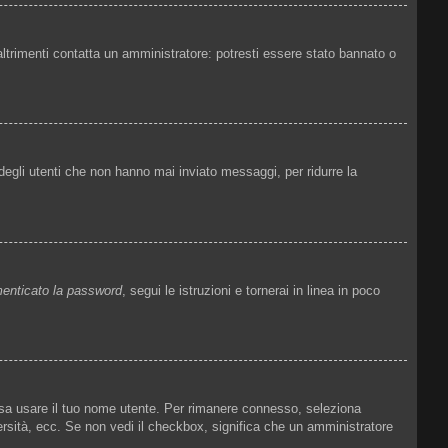
altrimenti contatta un amministratore: potresti essere stato bannato o
degli utenti che non hanno mai inviato messaggi, per ridurre la
enticato la password
, segui le istruzioni e tornerai in linea in poco
ossa usare il tuo nome utente. Per rimanere connesso, seleziona
versità, ecc. Se non vedi il checkbox, significa che un amministratore