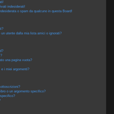
ti!
vati indesiderati!
ndesiderata o spam da qualcuno in questa Board!
ti?
n utente dalla mia lista amici o ignorati?
rd?
i?
tato una pagina vuota?
e i miei argomenti?
sottoscrizioni?
ibro o un argomento specifico?
specifico?
?