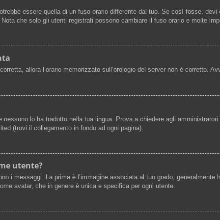
ebbe essere quella di un fuso orario differente dal tuo. Se così fosse, devi ca
ota che solo gli utenti registrati possono cambiare il fuso orario e molte imp
ata
scorretta, allora l’orario memorizzato sull’orologio del server non è corretto. 
 nessuno lo ha tradotto nella tua lingua. Prova a chiedere agli amministratori s
ted (trovi il collegamento in fondo ad ogni pagina).
ome utente?
 i messaggi. La prima è l’immagine associata al tuo grado, generalmente ha la
 come avatar, che in genere è unica e specifica per ogni utente.