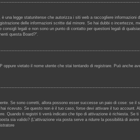
è una legge statunitense che autorizza i siti web a raccogliere informazioni d
registrazione delle informazioni scritte dal minore. Se hai dubbi o incertezze, 
 consigli legali e non sono un punto di contatto per questioni legali di qualsi
rnenti questa Board?”.
P oppure vietato il nome utente che stai tentando di registrare. Può anche aver d
ente. Se sono corretti, allora possono esser successe un paio di cose: se il s
e hai ricevuto. Se questo non è il tuo caso, forse devi attivare il tuo account
e. Quando ti registri ti verrà indicato che tipo di attivazione è richiesta. Se ti
posta sia valido? (L’attivazione via posta serve a ridurre la possibilità di aver
istratore