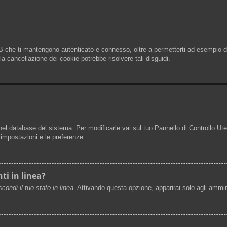
B che ti mantengono autenticato e connesso, oltre a permetterti ad esempio di 
a cancellazione dei cookie potrebbe risolvere tali disguidi.
 nel database del sistema. Per modificarle vai sul tuo Pannello di Controllo 
impostazioni e le preferenze.
ti in linea?
condi il tuo stato in linea
. Attivando questa opzione, apparirai solo agli ammin