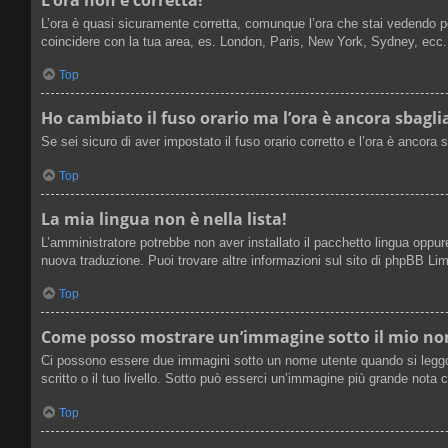
L’ora è quasi sicuramente corretta, comunque l’ora che stai vedendo potr
coincidere con la tua area, es. London, Paris, New York, Sydney, ecc. N
Top
Ho cambiato il fuso orario ma l’ora è ancora sbagli
Se sei sicuro di aver impostato il fuso orario corretto e l’ora è ancora 
Top
La mia lingua non è nella lista!
L’amministratore potrebbe non aver installato il pacchetto lingua oppure
nuova traduzione. Puoi trovare altre informazioni sul sito di phpBB Limi
Top
Come posso mostrare un’immagine sotto il mio n
Ci possono essere due immagini sotto un nome utente quando si leggono
scritto o il tuo livello. Sotto può esserci un’immagine più grande nota
Top