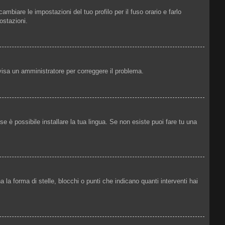
mbiare le impostazioni del tuo profilo per il fuso orario e farlo
ostazioni.
Avvisa un amministratore per correggere il problema.
e è possibile installare la tua lingua. Se non esiste puoi fare tu una
 forma di stelle, blocchi o punti che indicano quanti interventi hai