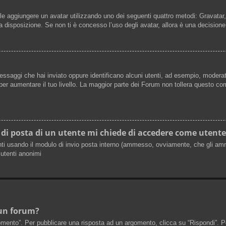
ibile aggiungere un avatar utilizzando uno dei seguenti quattro metodi: Gravata
 disposizione. Se non ti è concesso l’uso degli avatar, allora è una decisione
messaggi che hai inviato oppure identificano alcuni utenti, ad esempio, moderat
er aumentare il tuo livello. La maggior parte dei Forum non tollera questo c
 di posta di un utente mi chiede di accedere come utente
tenti usando il modulo di invio posta interno (ammesso, ovviamente, che gli am
 utenti anonimi
 un forum?
nto”. Per pubblicare una risposta ad un argomento, clicca su “Rispondi”. Potr