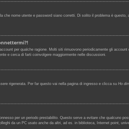
la che nome utente e password siano corretti. Di solito il problema è questo, 
connettermi?!
 account per qualche ragione. Molti siti rimuovono periodicamente gli account 
nte e cerca di farti coinvolgere maggiormente nelle discussioni.
re rigenerata. Per far questo vai nella pagina di ingresso e clicca su
Ho dim
rà connesso per un periodo prestabilito. Questo serve a evitare che qualcuno p
lleghi da un PC usato anche da altri, ad es. in biblioteca, Internet point, uni