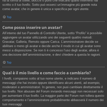
ha la forma di stelle, blocchi o punti che indicano quanti interventi hai
scritto o il tuo livello. Sotto può esserci un’immagine più grande nota
come avatar, che in genere è unica e specifica per ogni utente.
Top
Come posso inserire un avatar?
All’interno del tuo Pannello di Controllo Utente, sotto “Profilo” è possibile
aggiungere un avatar utilizzando uno dei seguenti quattro metodi:
Gravatar, Galleria, Remoto oppure Carica. L’amministratore decide se
abilitare o meno gli avatar e decide anche il modo in cui gli avatar sono
messi a disposizione. Se non ti è concesso l’uso degli avatar, allora è
una decisione dell’amministrazione, e devi chiedere a questa le ragioni.
Top
Qual è il mio livello e come faccio a cambiarlo?
I livelli, compaiono sotto al tuo nome utente, e indicano il numero di
messaggi che hai inviato oppure identificano alcuni utenti, ad esempio,
moderatori e amministratori. In genere, non puoi cambiare direttamente il
tuo livello. Non abusare del Forum inviando messaggi non necessari solo
per aumentare il tuo livello. La maggior parte dei Forum non tollera questo
comportamento e l’amministratore probabilmente abbasserà il numero dei
tuoi messaggi.