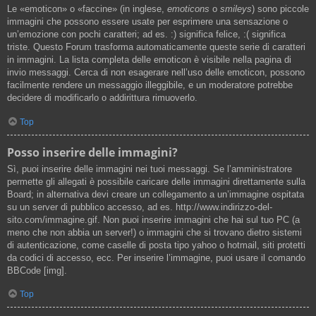
Le «emoticon» o «faccine» (in inglese,
emoticons
o
smileys
) sono piccole
immagini che possono essere usate per esprimere una sensazione o
un’emozione con pochi caratteri; ad es. :) significa felice, :( significa
triste. Questo Forum trasforma automaticamente queste serie di caratteri
in immagini. La lista completa delle emoticon è visibile nella pagina di
invio messaggi. Cerca di non esagerare nell’uso delle emoticon, possono
facilmente rendere un messaggio illeggibile, e un moderatore potrebbe
decidere di modificarlo o addirittura rimuoverlo.
Top
Posso inserire delle immagini?
Sì, puoi inserire delle immagini nei tuoi messaggi. Se l’amministratore
permette gli allegati è possibile caricare delle immagini direttamente sulla
Board; in alternativa devi creare un collegamento a un’immagine ospitata
su un server di pubblico accesso, ad es. http://www.indirizzo-del-
sito.com/immagine.gif. Non puoi inserire immagini che hai sul tuo PC (a
meno che non abbia un server!) o immagini che si trovano dietro sistemi
di autenticazione, come caselle di posta tipo yahoo o hotmail, siti protetti
da codici di accesso, ecc. Per inserire l’immagine, puoi usare il comando
BBCode [img].
Top