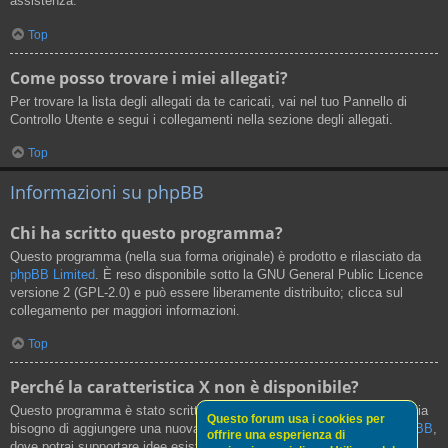
assistenza.
Top
Come posso trovare i miei allegati?
Per trovare la lista degli allegati da te caricati, vai nel tuo Pannello di
Controllo Utente e segui i collegamenti nella sezione degli allegati.
Top
Informazioni su phpBB
Chi ha scritto questo programma?
Questo programma (nella sua forma originale) è prodotto e rilasciato da
phpBB Limited
. È reso disponibile sotto la GNU General Public Licence
versione 2 (GPL-2.0) e può essere liberamente distribuito; clicca sul
collegamento per maggiori informazioni.
Top
Perché la caratteristica X non è disponibile?
Questo programma è stato scritto da phpBB Limited. Se credi che ci sia
Questo forum usa i cookies per
bisogno di aggiungere una nuova funzionalità, visita il
Centro Idee phpBB
,
offrire una esperienza di
dove potrai supportare idee esistenti o suggerire nuove funzionalità.