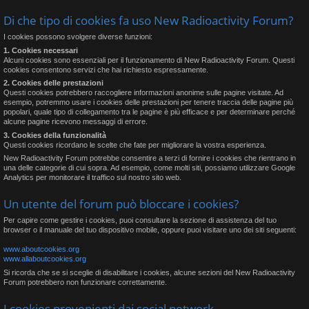
Di che tipo di cookies fa uso New Radioactivity Forum?
I cookies possono svolgere diverse funzioni:
1. Cookies necessari
Alcuni cookies sono essenziali per il funzionamento di New Radioactivity Forum. Questi
cookies consentono servizi che hai richiesto espressamente.
2. Cookies delle prestazioni
Questi cookies potrebbero raccogliere informazioni anonime sulle pagine visitate. Ad
esempio, potremmo usare i cookies delle prestazioni per tenere traccia delle pagine più
popolari, quale tipo di collegamento tra le pagine è più efficace e per determinare perché
alcune pagine ricevono messaggi di errore.
3. Cookies della funzionalità
Questi cookies ricordano le scelte che fate per migliorare la vostra esperienza.
New Radioactivity Forum potrebbe consentire a terzi di fornire i cookies che rientrano in
una delle categorie di cui sopra. Ad esempio, come molti siti, possiamo utilizzare Google
Analytics per monitorare il traffico sul nostro sito web.
Un utente del forum può bloccare i cookies?
Per capire come gestire i cookies, puoi consultare la sezione di assistenza del tuo
browser o il manuale del tuo dispositivo mobile, oppure puoi visitare uno dei siti seguenti:
www.aboutcookies.org
www.allaboutcookies.org
Si ricorda che se si sceglie di disabilitare i cookies, alcune sezioni del New Radioactivity
Forum potrebbero non funzionare correttamente.
I cookies provenienti dai social network