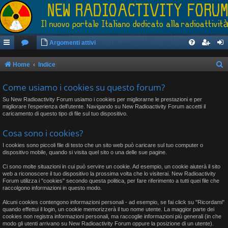
Argomenti attivi
Home
Indice
e
Come usiamo i cookies su questo forum?
r
Su New Radioactivity Forum usiamo i cookies per migliorarne le prestazioni e per
c
migliorare l’esperienza dell’utente. Navigando su New Radioactivity Forum accetti il
caricamento di questo tipo di file sul tuo dispositivo.
a
Cosa sono i cookies?
I cookies sono piccoli file di testo che un sito web può caricare sul tuo computer o
dispositivo mobile, quando si visita quel sito o una delle sue pagine.
Ci sono molte situazioni in cui può servire un cookie. Ad esempio, un cookie aiuterà il sito
web a riconoscere il tuo dispositivo la prossima volta che lo visiterai. New Radioactivity
Forum utilizza i "cookies" secondo questa politica, per fare riferimento a tutti quei file che
raccolgono informazioni in questo modo.
Alcuni cookies contengono informazioni personali - ad esempio, se fai click su "Ricordami"
quando effettui il login, un cookie memorizzerà il tuo nome utente. La maggior parte dei
cookies non registra informazioni personali, ma raccoglie informazioni più generali (in che
modo gli utenti arrivano su New Radioactivity Forum oppure la posizione di un utente).