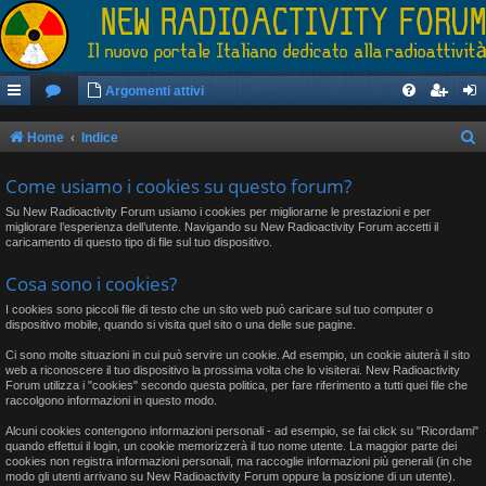
Argomenti attivi
Home
Indice
e
Come usiamo i cookies su questo forum?
r
Su New Radioactivity Forum usiamo i cookies per migliorarne le prestazioni e per
c
migliorare l’esperienza dell’utente. Navigando su New Radioactivity Forum accetti il
caricamento di questo tipo di file sul tuo dispositivo.
a
Cosa sono i cookies?
I cookies sono piccoli file di testo che un sito web può caricare sul tuo computer o
dispositivo mobile, quando si visita quel sito o una delle sue pagine.
Ci sono molte situazioni in cui può servire un cookie. Ad esempio, un cookie aiuterà il sito
web a riconoscere il tuo dispositivo la prossima volta che lo visiterai. New Radioactivity
Forum utilizza i "cookies" secondo questa politica, per fare riferimento a tutti quei file che
raccolgono informazioni in questo modo.
Alcuni cookies contengono informazioni personali - ad esempio, se fai click su "Ricordami"
quando effettui il login, un cookie memorizzerà il tuo nome utente. La maggior parte dei
cookies non registra informazioni personali, ma raccoglie informazioni più generali (in che
modo gli utenti arrivano su New Radioactivity Forum oppure la posizione di un utente).