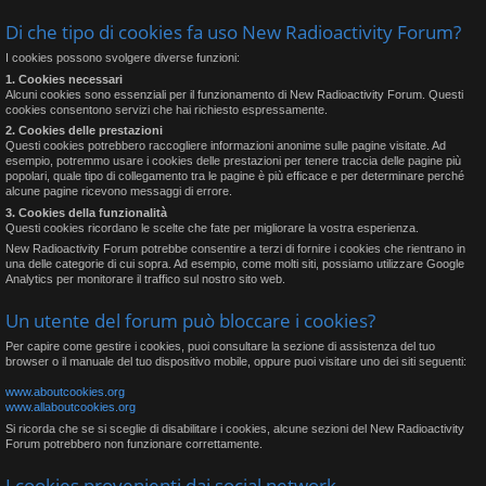
Di che tipo di cookies fa uso New Radioactivity Forum?
I cookies possono svolgere diverse funzioni:
1. Cookies necessari
Alcuni cookies sono essenziali per il funzionamento di New Radioactivity Forum. Questi
cookies consentono servizi che hai richiesto espressamente.
2. Cookies delle prestazioni
Questi cookies potrebbero raccogliere informazioni anonime sulle pagine visitate. Ad
esempio, potremmo usare i cookies delle prestazioni per tenere traccia delle pagine più
popolari, quale tipo di collegamento tra le pagine è più efficace e per determinare perché
alcune pagine ricevono messaggi di errore.
3. Cookies della funzionalità
Questi cookies ricordano le scelte che fate per migliorare la vostra esperienza.
New Radioactivity Forum potrebbe consentire a terzi di fornire i cookies che rientrano in
una delle categorie di cui sopra. Ad esempio, come molti siti, possiamo utilizzare Google
Analytics per monitorare il traffico sul nostro sito web.
Un utente del forum può bloccare i cookies?
Per capire come gestire i cookies, puoi consultare la sezione di assistenza del tuo
browser o il manuale del tuo dispositivo mobile, oppure puoi visitare uno dei siti seguenti:
www.aboutcookies.org
www.allaboutcookies.org
Si ricorda che se si sceglie di disabilitare i cookies, alcune sezioni del New Radioactivity
Forum potrebbero non funzionare correttamente.
I cookies provenienti dai social network