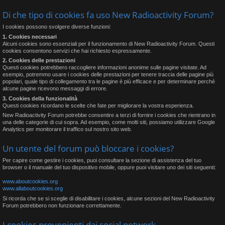
Di che tipo di cookies fa uso New Radioactivity Forum?
I cookies possono svolgere diverse funzioni:
1. Cookies necessari
Alcuni cookies sono essenziali per il funzionamento di New Radioactivity Forum. Questi
cookies consentono servizi che hai richiesto espressamente.
2. Cookies delle prestazioni
Questi cookies potrebbero raccogliere informazioni anonime sulle pagine visitate. Ad
esempio, potremmo usare i cookies delle prestazioni per tenere traccia delle pagine più
popolari, quale tipo di collegamento tra le pagine è più efficace e per determinare perché
alcune pagine ricevono messaggi di errore.
3. Cookies della funzionalità
Questi cookies ricordano le scelte che fate per migliorare la vostra esperienza.
New Radioactivity Forum potrebbe consentire a terzi di fornire i cookies che rientrano in
una delle categorie di cui sopra. Ad esempio, come molti siti, possiamo utilizzare Google
Analytics per monitorare il traffico sul nostro sito web.
Un utente del forum può bloccare i cookies?
Per capire come gestire i cookies, puoi consultare la sezione di assistenza del tuo
browser o il manuale del tuo dispositivo mobile, oppure puoi visitare uno dei siti seguenti:
www.aboutcookies.org
www.allaboutcookies.org
Si ricorda che se si sceglie di disabilitare i cookies, alcune sezioni del New Radioactivity
Forum potrebbero non funzionare correttamente.
I cookies provenienti dai social network