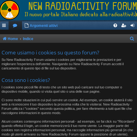
Argomenti attivi
Home
Indice
e
Come usiamo i cookies su questo forum?
r
Su New Radioactivity Forum usiamo i cookies per migliorarne le prestazioni e per
c
migliorare l’esperienza dell’utente. Navigando su New Radioactivity Forum accetti il
caricamento di questo tipo di file sul tuo dispositivo.
a
Cosa sono i cookies?
I cookies sono piccoli file di testo che un sito web può caricare sul tuo computer o
dispositivo mobile, quando si visita quel sito o una delle sue pagine.
Ci sono molte situazioni in cui può servire un cookie. Ad esempio, un cookie aiuterà il sito
web a riconoscere il tuo dispositivo la prossima volta che lo visiterai. New Radioactivity
Forum utilizza i "cookies" secondo questa politica, per fare riferimento a tutti quei file che
raccolgono informazioni in questo modo.
Alcuni cookies contengono informazioni personali - ad esempio, se fai click su "Ricordami"
quando effettui il login, un cookie memorizzerà il tuo nome utente. La maggior parte dei
cookies non registra informazioni personali, ma raccoglie informazioni più generali (in che
modo gli utenti arrivano su New Radioactivity Forum oppure la posizione di un utente).