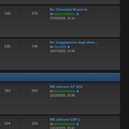
l
s
t
a
Re: Chernobyl 40 anni fa
i
g
130
376
V
da
marconmeteo
m
g
e
27/04/2026, 15:14
o
i
d
m
o
i
e
u
s
l
s
t
a
Re: Irraggiamento degli alime…
i
g
238
706
V
da
max56fe
m
g
e
16/07/2023, 14:58
o
i
d
m
o
i
e
u
s
l
s
t
a
i
g
m
g
o
WB Johnson GP 1010
i
m
183
563
V
da
marconmeteo
o
e
e
10/10/2025, 20:46
s
d
s
i
a
u
g
l
g
t
WB Johnson GSP-2
i
i
104
324
V
da
marconmeteo
o
m
e
10/10/2025, 20:47