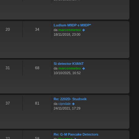
o
d
m
i
e
u
s
l
s
t
a
Ludlum M9DP e M9DP*
i
g
20
34
V
da
marconmeteo
m
g
e
18/11/2018, 23:00
o
i
d
m
o
i
e
u
s
l
s
t
a
i
Si detector KVANT
g
m
31
68
V
da
marconmeteo
g
o
e
10/10/2025, 16:52
i
m
d
o
e
i
s
u
s
l
a
t
Re: 2202D- Studsvik
g
i
37
81
V
da
cipndale
g
m
e
24/11/2021, 17:29
i
o
d
o
m
i
e
u
s
l
s
t
a
Re: G-M Pancake Detectors
i
g
22
58
V
da
Neutrino