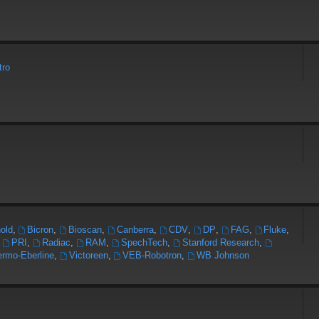
tro
old
,
Bicron
,
Bioscan
,
Canberra
,
CDV
,
DP
,
FAG
,
Fluke
,
,
PRI
,
Radiac
,
RAM
,
SpechTech
,
Stanford Research
,
rmo-Eberline
,
Victoreen
,
VEB-Robotron
,
WB Johnson