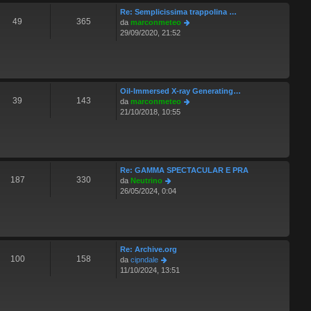
t
a
Re: Semplicissima trappolina …
i
g
49
365
V
da
marconmeteo
m
g
e
29/09/2020, 21:52
o
i
d
m
o
i
e
u
s
l
s
t
a
Oil-Immersed X-ray Generating…
i
g
39
143
V
da
marconmeteo
m
g
e
21/10/2018, 10:55
o
i
d
m
o
i
e
u
s
l
s
t
a
Re: GAMMA SPECTACULAR E PRA
i
g
187
330
V
da
Neutrino
m
g
e
26/05/2024, 0:04
o
i
d
m
o
i
e
u
s
l
s
t
a
Re: Archive.org
i
g
100
158
V
da
cipndale
m
g
e
11/10/2024, 13:51
o
i
d
m
o
i
e
u
s
l