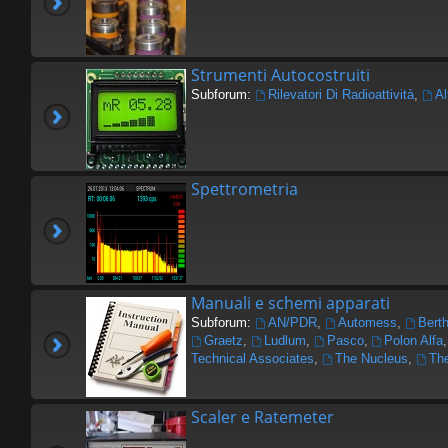
Strumenti Autocostruiti
Subforum:
Rilevatori Di Radioattività
,
Al
Spettrometria
Manuali e schemi apparati
Subforum:
AN/PDR
,
Automess
,
Berth
Graetz
,
Ludlum
,
Pasco
,
Polon Alfa
Technical Associates
,
The Nucleus
,
The
Scaler e Ratemeter