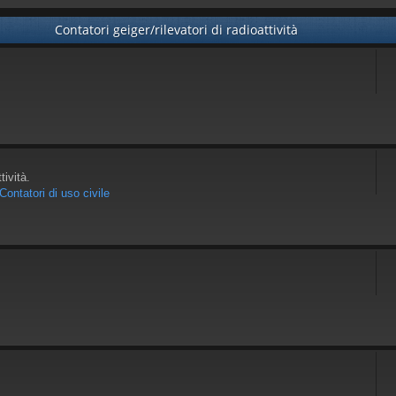
Contatori geiger/rilevatori di radioattività
tività.
Contatori di uso civile