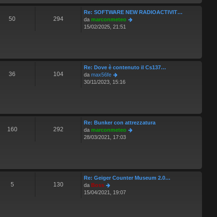
s
t
a
Re: SOFTWARE NEW RADIOACTIVIT…
i
g
50
294
V
da
marconmeteo
m
g
e
15/02/2025, 21:51
o
i
d
m
o
i
e
u
s
l
s
t
a
Re: Dove è contenuto il Cs137…
i
g
36
104
V
da
max56fe
m
g
e
30/11/2023, 15:16
o
i
d
m
o
i
e
u
s
l
s
t
a
Re: Bunker con attrezzatura
i
g
160
292
V
da
marconmeteo
m
g
e
28/03/2021, 17:03
o
i
d
m
o
i
e
u
s
l
s
t
a
Re: Geiger Counter Museum 2.0…
i
g
5
130
V
da
Boss
m
g
e
15/04/2021, 19:07
o
i
d
m
o
i
e
u
s