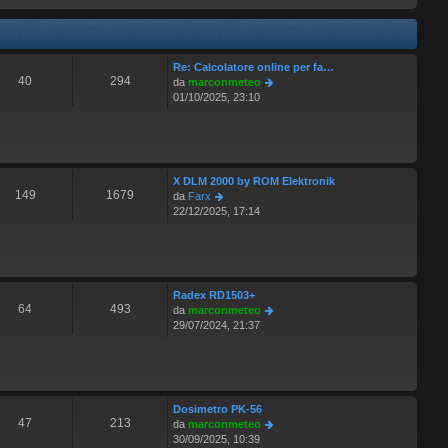
l
s
t
a
i
g
m
g
o
Re: Calcolatore online per fa…
i
m
40
294
V
da
marconmeteo
o
e
e
01/10/2025, 23:10
s
d
s
i
a
u
g
l
g
t
X DLM 2000 by ROM Elektronik
i
i
149
1679
V
da
Farx
o
m
e
22/12/2025, 17:14
o
d
m
i
e
u
s
l
s
t
a
Radex RD1503+
i
g
64
493
V
da
marconmeteo
m
g
e
29/07/2024, 21:37
o
i
d
m
o
i
e
u
s
l
s
t
a
Dosimetro PK-56
i
g
47
213
V
da
marconmeteo
m
g
e
30/09/2025, 10:39
o