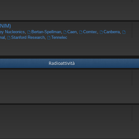
(NIM)
ey Nucleonics
,
Bertan-Spellman
,
Caen
,
Comtec
,
Canberra
,
nal
,
Stanford Research
,
Tennelec
Radioattività