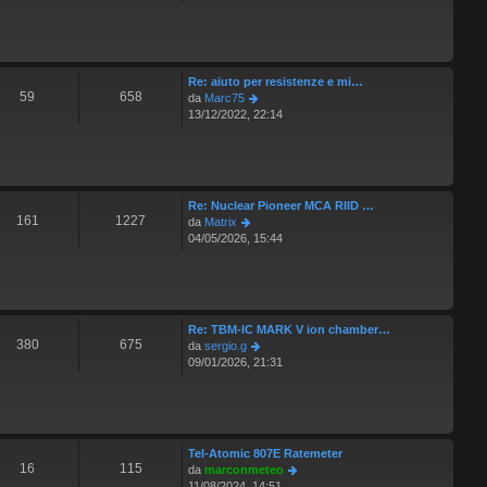
i
d
m
o
i
e
u
s
l
s
t
a
Re: aiuto per resistenze e mi…
i
g
59
658
V
da
Marc75
m
g
e
13/12/2022, 22:14
o
i
d
m
o
i
e
u
s
l
s
t
a
Re: Nuclear Pioneer MCA RIID …
i
g
161
1227
V
da
Matrix
m
g
e
04/05/2026, 15:44
o
i
d
m
o
i
e
u
s
l
s
t
a
Re: TBM-IC MARK V ion chamber…
i
g
380
675
V
da
sergio.g
m
g
e
09/01/2026, 21:31
o
i
d
m
o
i
e
u
s
l
s
t
a
Tel-Atomic 807E Ratemeter
i
g
16
115
V
da
marconmeteo
m
g
e
11/08/2024, 14:51